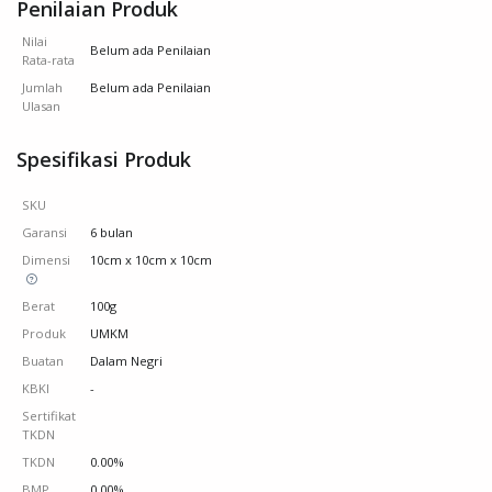
Penilaian Produk
Nilai
Belum ada Penilaian
Rata-rata
Jumlah
Belum ada Penilaian
Ulasan
Spesifikasi Produk
SKU
Garansi
6 bulan
Dimensi
10cm x 10cm x 10cm
Berat
100g
Produk
UMKM
Buatan
Dalam Negri
KBKI
-
Sertifikat
TKDN
TKDN
0.00%
BMP
0.00%