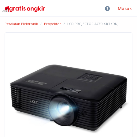
Masuk
Peralatan Elektronik
Proyektor
LCD PROJECTOR ACER X1(TKDN)