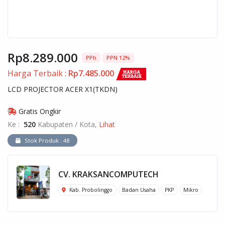
Rp8.289.000
PPh
PPN 12%
Harga Terbaik :
Rp7.485.000
LCD PROJECTOR ACER X1(TKDN)
Gratis Ongkir
Ke :
520
Kabupaten / Kota,
Lihat
Stok Produk : 48
CV. KRAKSANCOMPUTECH
Kab. Probolinggo
Badan Usaha
PKP
Mikro