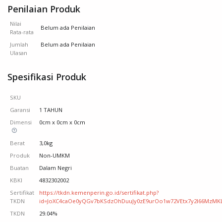
Penilaian Produk
Nilai
Belum ada Penilaian
Rata-rata
Jumlah
Belum ada Penilaian
Ulasan
Spesifikasi Produk
SKU
Garansi
1 TAHUN
Dimensi
0cm x 0cm x 0cm
Berat
3,0kg
Produk
Non-UMKM
Buatan
Dalam Negri
KBKI
4832302002
Sertifikat
https://tkdn.kemenperin.go.id/sertifikat.php?
TKDN
id=JoXC4caOe0yQGv7bKSdzOhDuuJy0zE9urOo1w72VEtx7y2I66MzMKLZb
TKDN
29.04%