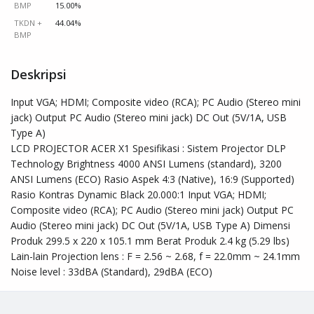
BMP
15.00%
TKDN +
44.04%
BMP
Deskripsi
Input VGA; HDMI; Composite video (RCA); PC Audio (Stereo mini 
jack) Output PC Audio (Stereo mini jack) DC Out (5V/1A, USB 
Type A)

LCD PROJECTOR ACER X1 Spesifikasi : Sistem Projector DLP 
Technology Brightness 4000 ANSI Lumens (standard), 3200 
ANSI Lumens (ECO) Rasio Aspek 4:3 (Native), 16:9 (Supported) 
Rasio Kontras Dynamic Black 20.000:1 Input VGA; HDMI; 
Composite video (RCA); PC Audio (Stereo mini jack) Output PC 
Audio (Stereo mini jack) DC Out (5V/1A, USB Type A) Dimensi 
Produk 299.5 x 220 x 105.1 mm Berat Produk 2.4 kg (5.29 lbs) 
Lain-lain Projection lens : F = 2.56 ~ 2.68, f = 22.0mm ~ 24.1mm 
Noise level : 33dBA (Standard), 29dBA (ECO)