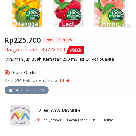
Rp225.700
PPh
PPN 12%
Harga Terbaik :
Rp222.500
Minuman Jus Buah Kemasan 250 mL, Isi 24 Pcs buavita
Gratis Ongkir
Ke :
514
Kabupaten / Kota,
Lihat
Stok Produk : 329
CV. WIJAYA MANDIRI
Kab. Jember
Badan Usaha
PKP
Mikro