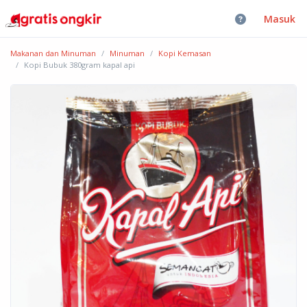
Masuk
Makanan dan Minuman
Minuman
Kopi Kemasan
Kopi Bubuk 380gram kapal api