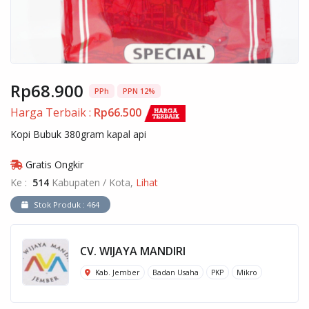
Rp68.900
PPh
PPN 12%
Harga Terbaik :
Rp66.500
Kopi Bubuk 380gram kapal api
Gratis Ongkir
Ke :
514
Kabupaten / Kota,
Lihat
Stok Produk : 464
CV. WIJAYA MANDIRI
Kab. Jember
Badan Usaha
PKP
Mikro