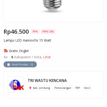
Rp46.500
PPh
PPN 12%
Lampu LED Hannochs 15 Watt
Gratis Ongkir
Ke :
6
Kabupaten / Kota,
Lihat
Stok Produk : 15
TRI WASTU KENCANA
Kab. Jombang
Perseorangan
PKP
Kecil