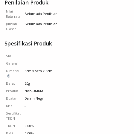
Penilaian Produk
Nilai
Belum ada Penilaian
Rata-rata
Jumlah
Belum ada Penilaian
Ulasan
Spesifikasi Produk
SKU
Garansi
-
Dimensi
5cm x 5cm x 5cm
Berat
20g
Produk
Non-UMKM
Buatan
Dalam Negri
KBKI
-
Sertifikat
TKDN
TKDN
0.00%
BMP
0.00%