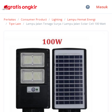
Masuk
Perkakas
Consumer Product
Lighting
Lampu Hemat Energi
Tipe Lain
Lampu Jalan Tenaga Surya / Lampu Jalan Solar Cell 100 Watt