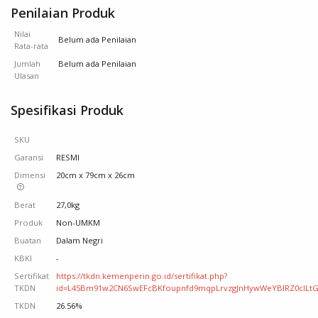
Penilaian Produk
Nilai
Belum ada Penilaian
Rata-rata
Jumlah
Belum ada Penilaian
Ulasan
Spesifikasi Produk
SKU
Garansi
RESMI
Dimensi
20cm x 79cm x 26cm
Berat
27,0kg
Produk
Non-UMKM
Buatan
Dalam Negri
KBKI
-
Sertifikat
https://tkdn.kemenperin.go.id/sertifikat.php?
TKDN
id=L45Bm91w2CN6SwEFcBKfoupnfd9mqpLrvzgJnHywWeYBIRZ0clLtG
TKDN
26.56%