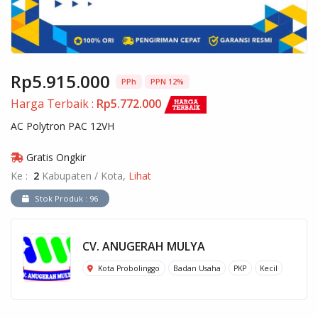
Rp5.915.000
PPh
PPN 12%
Harga Terbaik :
Rp5.772.000
AC Polytron PAC 12VH
Gratis Ongkir
Ke :
2
Kabupaten / Kota,
Lihat
Stok Produk : 96
CV. ANUGERAH MULYA
Kota Probolinggo
Badan Usaha
PKP
Kecil