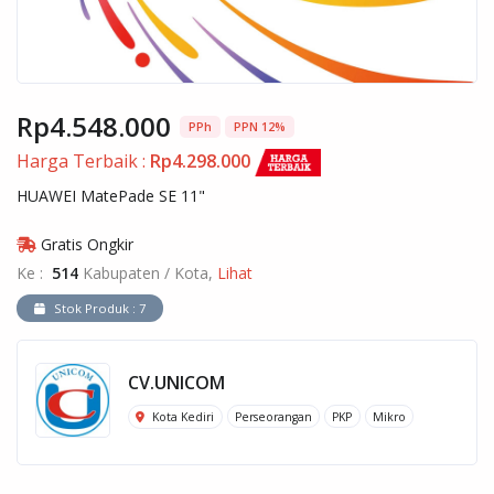
Rp4.548.000
PPh
PPN 12%
Harga Terbaik :
Rp4.298.000
HUAWEI MatePade SE 11"
Gratis Ongkir
Ke :
514
Kabupaten / Kota,
Lihat
Stok Produk : 7
CV.UNICOM
Kota Kediri
Perseorangan
PKP
Mikro