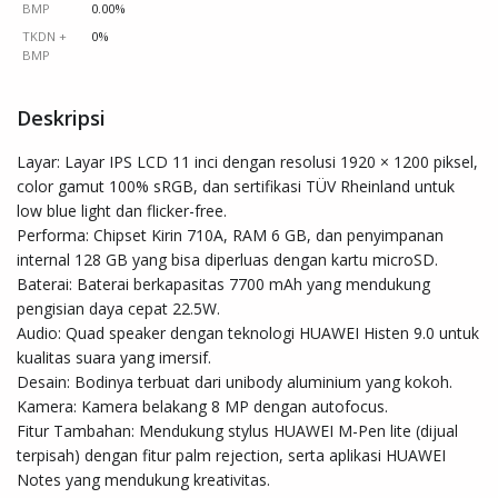
BMP
0.00%
TKDN +
0%
BMP
Deskripsi
Layar: Layar IPS LCD 11 inci dengan resolusi 1920 × 1200 piksel, 
color gamut 100% sRGB, dan sertifikasi TÜV Rheinland untuk 
low blue light dan flicker-free. 

Performa: Chipset Kirin 710A, RAM 6 GB, dan penyimpanan 
internal 128 GB yang bisa diperluas dengan kartu microSD. 

Baterai: Baterai berkapasitas 7700 mAh yang mendukung 
pengisian daya cepat 22.5W. 

Audio: Quad speaker dengan teknologi HUAWEI Histen 9.0 untuk 
kualitas suara yang imersif. 

Desain: Bodinya terbuat dari unibody aluminium yang kokoh. 

Kamera: Kamera belakang 8 MP dengan autofocus. 

Fitur Tambahan: Mendukung stylus HUAWEI M-Pen lite (dijual 
terpisah) dengan fitur palm rejection, serta aplikasi HUAWEI 
Notes yang mendukung kreativitas.