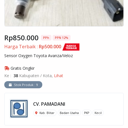
Rp850.000
PPh
PPN 12%
Harga Terbaik :
Rp500.000
Sensor Oxygen Toyota Avanza/Veloz
Gratis Ongkir
Ke :
38
Kabupaten / Kota,
Lihat
Stok Produk : 9
CV. PAMADANI
Kab. Blitar
Badan Usaha
PKP
Kecil