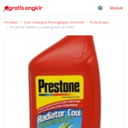
Masuk
Perkakas
Suku Cadang & Perlengkapan Otomotif
Roda Empat
Prestone radiator coolant green isi 1 liter