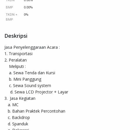
BMP
0.00%
TKDN +
0%
BMP
Deskripsi
Jasa Penyelenggaraan Acara : 

1. Transportasi 

2. Peralatan 

    Meliputi : 

    a. Sewa Tenda dan Kursi 

    b. Mini Panggung  

    c. Sewa Sound system 

     d. Sewa LCD Projector + Layar 

3.  Jasa Kegiatan 

   a. MC 

   b. Bahan Praktek Percontohan 

   c. Backdrop

   d. Spanduk
