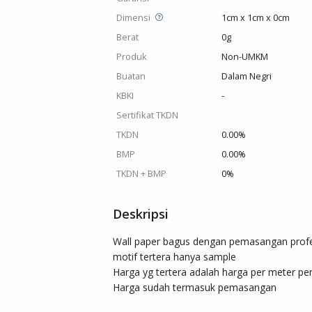
Dimensi
1cm x 1cm x 0cm
Berat
0g
Produk
Non-UMKM
Buatan
Dalam Negri
KBKI
-
Sertifikat TKDN
TKDN
0.00%
BMP
0.00%
TKDN + BMP
0%
Deskripsi
Wall paper bagus dengan pemasangan profes
motif tertera hanya sample 

Harga yg tertera adalah harga per meter per
Harga sudah termasuk pemasangan