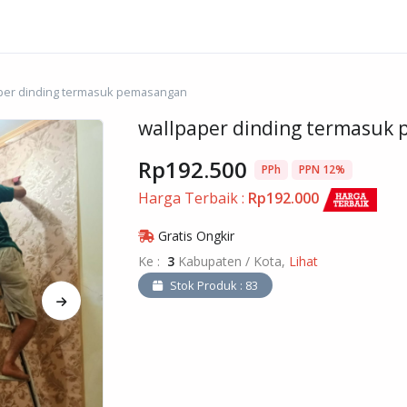
per dinding termasuk pemasangan
wallpaper dinding termasuk
Rp192.500
PPh
PPN 12%
Harga Terbaik :
Rp192.000
Gratis Ongkir
Ke :
3
Kabupaten / Kota,
Lihat
Stok Produk : 83