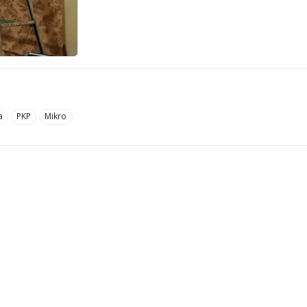
a
PKP
Mikro