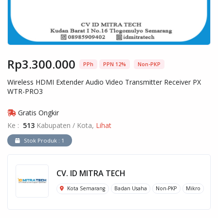
Rp3.300.000
PPh
PPN 12%
Non-PKP
Wireless HDMI Extender Audio Video Transmitter Receiver PX
WTR-PRO3
Gratis Ongkir
Ke :
513
Kabupaten / Kota,
Lihat
Stok Produk : 1
CV. ID MITRA TECH
Kota Semarang
Badan Usaha
Non-PKP
Mikro