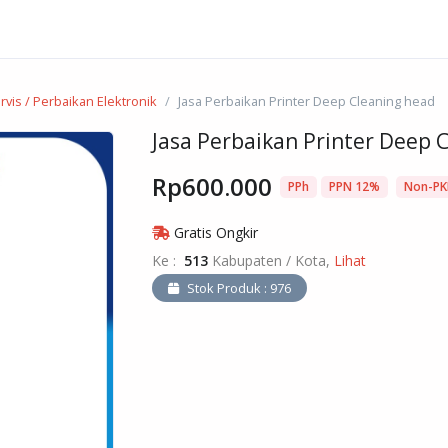
rvis / Perbaikan Elektronik
Jasa Perbaikan Printer Deep Cleaning head
Jasa Perbaikan Printer Deep 
Rp600.000
PPh
PPN 12%
Non-PK
Gratis Ongkir
Ke :
513
Kabupaten / Kota,
Lihat
Stok Produk : 976