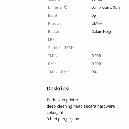
Dimensi
0cm x 0cm x 0cm
Berat
0g
Produk
UMKM
Buatan
Dalam Negri
KBKI
-
Sertifikat TKDN
TKDN
0.00%
BMP
0.00%
TKDN + BMP
0%
Deskripsi
Perbaikan printer

deep cleaning head secara hardware

ceking all

3 hari pengerjaan