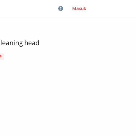
Masuk
Cleaning head
P