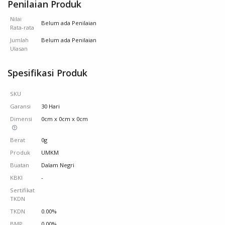
Penilaian Produk
Nilai
Belum ada Penilaian
Rata-rata
Jumlah
Belum ada Penilaian
Ulasan
Spesifikasi Produk
SKU
Garansi
30 Hari
Dimensi
0cm x 0cm x 0cm
Berat
0g
Produk
UMKM
Buatan
Dalam Negri
KBKI
-
Sertifikat
TKDN
TKDN
0.00%
BMP
0.00%