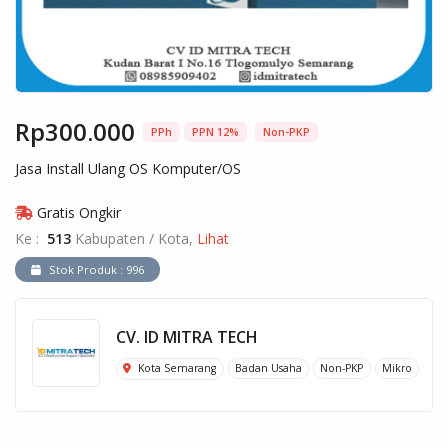
Rp300.000
PPh
PPN 12%
Non-PKP
Jasa Install Ulang OS Komputer/OS
Gratis Ongkir
Ke :
513
Kabupaten / Kota,
Lihat
Stok Produk : 996
CV. ID MITRA TECH
Kota Semarang
Badan Usaha
Non-PKP
Mikro