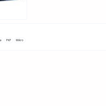
a
PKP
Mikro