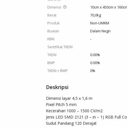
Dimensi
10cm x 450cm x 160c
Berat
70,0kg
Produk
Non-UMKM
Buatan
Dalam Negri
KBKI
-
Sertifikat TKDN
TKDN
0.00%
BMP
0.00%
TKDN + BMP
0%
Deskripsi
Dimensi layar 4,5 x 1,6 m

Pixel Pitch 5 mm

Kecerahan 1000 – 1500 CV/m2

Jenis LED SMD 2121 (3 – in – 1) RGB Full Col
Sudut Pandang 120 Derajat
