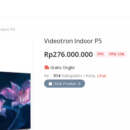
Indoor P5
Videotron Indoor P5
Rp276.000.000
PPh
PPN 12%
Gratis Ongkir
Ke :
514
Kabupaten / Kota,
Lihat
Stok Produk : 6