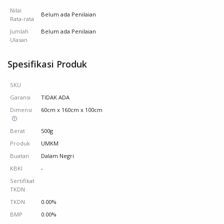
Nilai
Belum ada Penilaian
Rata-rata
Jumlah
Belum ada Penilaian
Ulasan
Spesifikasi Produk
SKU
Garansi
TIDAK ADA
Dimensi
60cm x 160cm x 100cm
Berat
500g
Produk
UMKM
Buatan
Dalam Negri
KBKI
-
Sertifikat
TKDN
TKDN
0.00%
BMP
0.00%