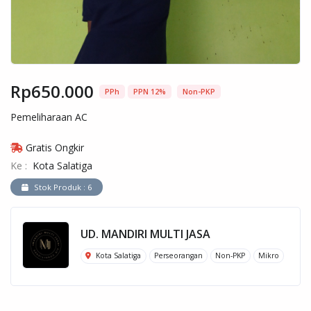
Rp650.000
PPh
PPN 12%
Non-PKP
Pemeliharaan AC
Gratis Ongkir
Ke :
Kota Salatiga
Stok Produk : 6
UD. MANDIRI MULTI JASA
Kota Salatiga
Perseorangan
Non-PKP
Mikro