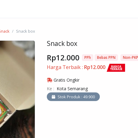
Snack
Snack box
Snack box
Rp12.000
PPh
Bebas PPN
Non-PK
Harga Terbaik :
Rp12.000
Gratis Ongkir
Ke :
Kota Semarang
Stok Produk : 49.900