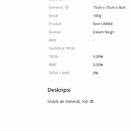
Dimensi
15cm x 15cm x 8cm
Berat
100g
Produk
Non-UMKM
Buatan
Dalam Negri
KBKI
-
Sertifikat TKDN
TKDN
0.00%
BMP
0.00%
TKDN + BMP
0%
Deskripsi
Snack air mineral, roti dll