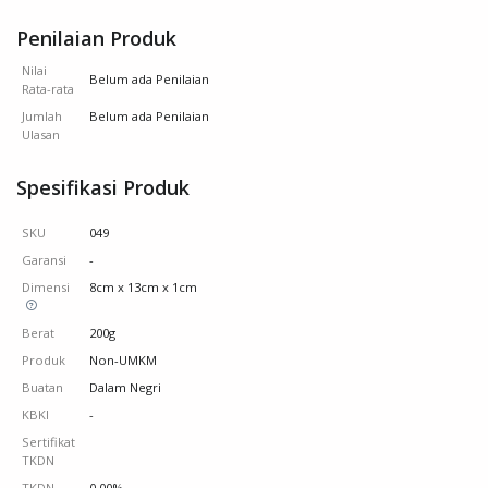
Penilaian Produk
Nilai
Belum ada Penilaian
Rata-rata
Jumlah
Belum ada Penilaian
Ulasan
Spesifikasi Produk
SKU
049
Garansi
-
Dimensi
8cm x 13cm x 1cm
Berat
200g
Produk
Non-UMKM
Buatan
Dalam Negri
KBKI
-
Sertifikat
TKDN
TKDN
0.00%