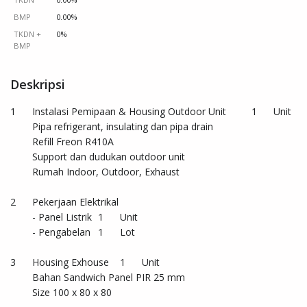
BMP
0.00%
TKDN +
0%
BMP
Deskripsi
1	Instalasi Pemipaan & Housing Outdoor Unit 	1	Unit

	Pipa refrigerant, insulating dan pipa drain		

	Refill Freon R410A		

	Support dan dudukan outdoor unit		

	Rumah Indoor, Outdoor, Exhaust		

2	Pekerjaan Elektrikal 		

	- Panel Listrik	1	Unit

	- Pengabelan 	1	Lot

3	Housing Exhouse 	1	Unit

	Bahan Sandwich Panel PIR 25 mm 		

	Size 100 x 80 x 80 		
