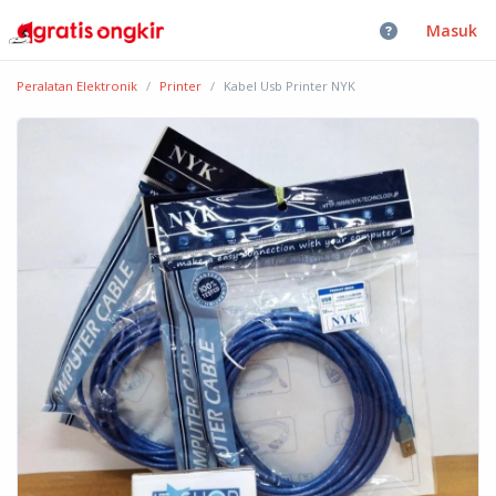
Masuk
Peralatan Elektronik
Printer
Kabel Usb Printer NYK