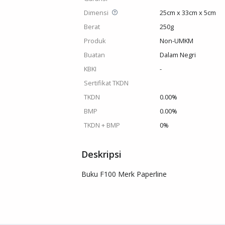
Dimensi
25cm x 33cm x 5cm
Berat
250g
Produk
Non-UMKM
Buatan
Dalam Negri
KBKI
-
Sertifikat TKDN
TKDN
0.00%
BMP
0.00%
TKDN + BMP
0%
Deskripsi
Buku F100 Merk Paperline