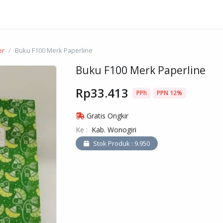
er
Buku F100 Merk Paperline
Buku F100 Merk Paperline
Rp33.413
PPh
PPN 12%
Gratis Ongkir
Ke :
Kab. Wonogiri
Stok Produk : 9.950