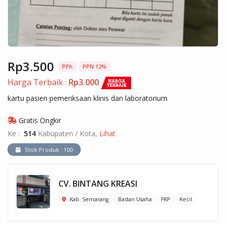
Rp3.500
PPh
PPN 12%
Harga Terbaik :
Rp3.000
kartu pasien pemeriksaan klinis dan laboratorium
Gratis Ongkir
Ke :
514
Kabupaten / Kota,
Lihat
Stok Produk : 100
CV. BINTANG KREASI
Kab. Semarang
Badan Usaha
PKP
Kecil