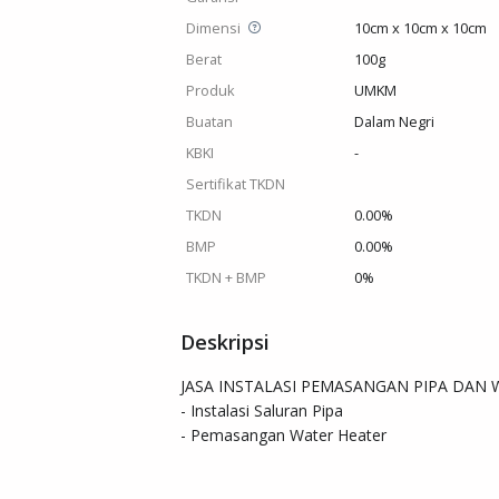
Dimensi
10cm x 10cm x 10cm
Berat
100g
Produk
UMKM
Buatan
Dalam Negri
KBKI
-
Sertifikat TKDN
TKDN
0.00%
BMP
0.00%
TKDN + BMP
0%
Deskripsi
JASA INSTALASI PEMASANGAN PIPA DAN W
- Instalasi Saluran Pipa

- Pemasangan Water Heater