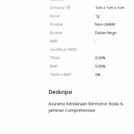
Dimensi
1cm x 1cm x 1cm
Berat
1g
Produk
Non-UMKM
Buatan
Dalam Negri
KBKI
-
Sertifikat TKDN
TKDN
0.00%
BMP
0.00%
TKDN + BMP
0%
Deskripsi
Asuransi Kendaraan Bermotor Roda 4,

Jaminan Comprehensive