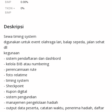
BMP
0.00%
TKDN +
0%
BMP
Deskripsi
Sewa timing system

digunakan untuk event olahraga lari, balap sepeda, jalan sehat 
dll

kegunaan

- sistem pendaftaran dan dashbord

- kelola BIB atau numbering

- perencannaan rute

- foto relatime

- timing system

- Sheckpoint

- Kupon digital

- sistem pengundian

- manajemen pengelolaan hadiah

- output data peserta, catatan waktu, penerima hadiah, daftar 