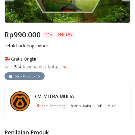
Rp990.000
PPh
PPN 12%
cetak backdrop indoor
Gratis Ongkir
Ke :
514
Kabupaten / Kota,
Lihat
Stok Produk : 5
CV. MITRA MULIA
Kota Semarang
Badan Usaha
PKP
Mikro
Penilaian Produk