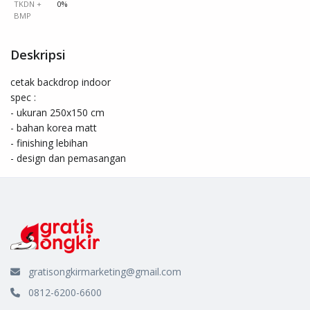
TKDN +
0%
BMP
Deskripsi
cetak backdrop indoor

spec : 

- ukuran 250x150 cm

- bahan korea matt

- finishing lebihan

- design dan pemasangan
gratisongkirmarketing@gmail.com
0812-6200-6600