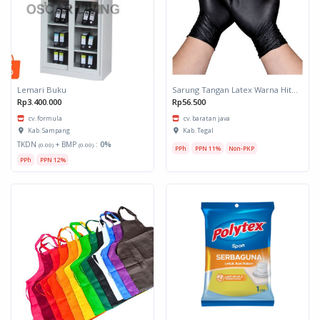
Lemari Buku
Sarung Tangan Latex Warna Hitam
Rp3.400.000
Rp56.500
cv. formula
cv. baratan java
Kab. Sampang
Kab. Tegal
TKDN
+ BMP
:
0%
(0.00)
(0.00)
PPh
PPN 11%
Non-PKP
PPh
PPN 12%