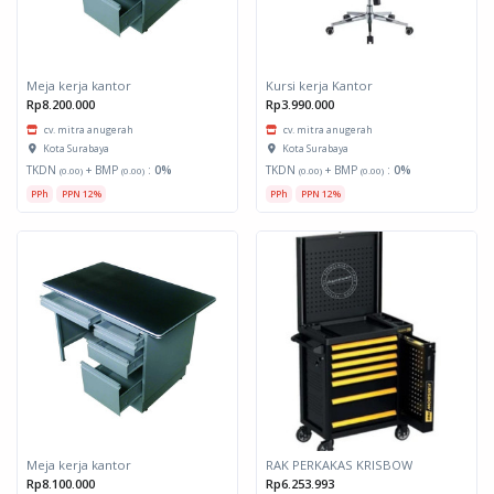
Meja kerja kantor
Kursi kerja Kantor
Rp8.200.000
Rp3.990.000
cv. mitra anugerah
cv. mitra anugerah
Kota Surabaya
Kota Surabaya
TKDN
+ BMP
:
0%
TKDN
+ BMP
:
0%
(0.00)
(0.00)
(0.00)
(0.00)
PPh
PPN 12%
PPh
PPN 12%
Meja kerja kantor
RAK PERKAKAS KRISBOW
Rp8.100.000
Rp6.253.993