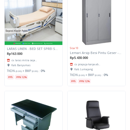
Sisa 10
LARAS LINEN - BED SET SPREI SET UKURAN 90 X 200 X 15 CM BAHAN KATUN MICRO
Lemari Arsip Besi Pintu Geser - Brother
Rp163.000
Rp5.430.000
cv. laras mitra seja...
cv. prapuja karya ab...
Kab. Banyumas
Kab. Lumajang
TKDN
+ BMP
:
0%
(0.00)
(0.00)
TKDN
+ BMP
:
0%
(0.00)
(0.00)
PPh
PPN 12%
PPh
PPN 12%