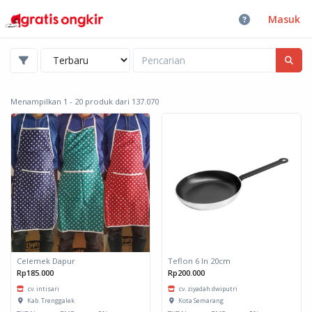
Masuk
Menampilkan 1 - 20 produk dari 137.070
Celemek Dapur
Teflon 6 In 20cm
Rp185.000
Rp200.000
cv. intisari
cv. ziyadah dwiputri
Kab. Trenggalek
Kota Semarang