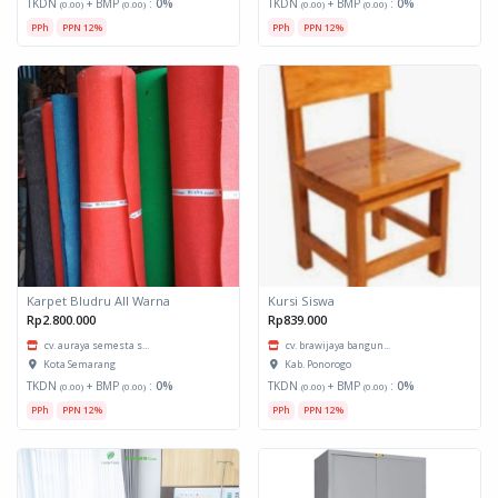
TKDN
+ BMP
:
0%
TKDN
+ BMP
:
0%
(0.00)
(0.00)
(0.00)
(0.00)
PPh
PPN 12%
PPh
PPN 12%
Karpet Bludru All Warna
Kursi Siswa
Rp2.800.000
Rp839.000
cv. auraya semesta s...
cv. brawijaya bangun...
Kota Semarang
Kab. Ponorogo
TKDN
+ BMP
:
0%
TKDN
+ BMP
:
0%
(0.00)
(0.00)
(0.00)
(0.00)
PPh
PPN 12%
PPh
PPN 12%