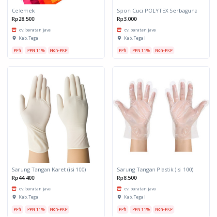
Celemek
Spon Cuci POLYTEX Serbaguna
Rp28.500
Rp3.000
cv. baratan java
cv. baratan java
Kab. Tegal
Kab. Tegal
PPh
PPN 11%
Non-PKP
PPh
PPN 11%
Non-PKP
Sarung Tangan Karet (isi 100)
Sarung Tangan Plastik (isi 100)
Rp44.400
Rp8.500
cv. baratan java
cv. baratan java
Kab. Tegal
Kab. Tegal
PPh
PPN 11%
Non-PKP
PPh
PPN 11%
Non-PKP