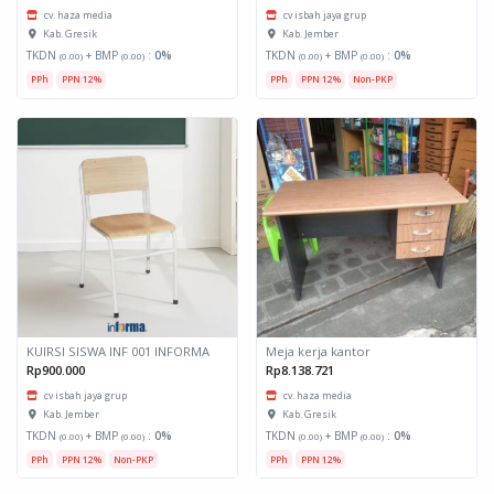
cv. haza media
cv isbah jaya grup
Kab. Gresik
Kab. Jember
TKDN
+ BMP
:
0%
TKDN
+ BMP
:
0%
(0.00)
(0.00)
(0.00)
(0.00)
PPh
PPN 12%
PPh
PPN 12%
Non-PKP
KUIRSI SISWA INF 001 INFORMA
Meja kerja kantor
Rp900.000
Rp8.138.721
cv isbah jaya grup
cv. haza media
Kab. Jember
Kab. Gresik
TKDN
+ BMP
:
0%
TKDN
+ BMP
:
0%
(0.00)
(0.00)
(0.00)
(0.00)
PPh
PPN 12%
Non-PKP
PPh
PPN 12%