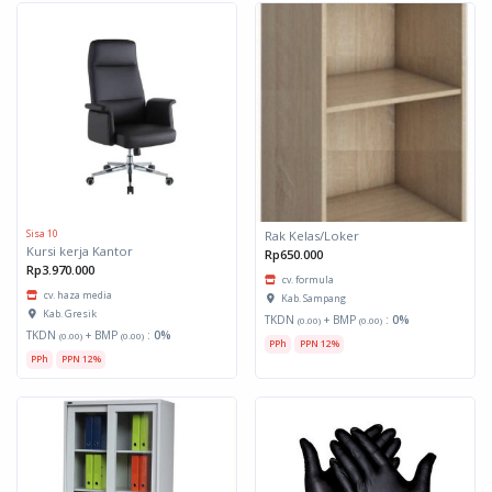
Sisa 10
Rak Kelas/Loker
Kursi kerja Kantor
Rp650.000
Rp3.970.000
cv. formula
cv. haza media
Kab. Sampang
Kab. Gresik
TKDN
+ BMP
:
0%
(0.00)
(0.00)
TKDN
+ BMP
:
0%
(0.00)
(0.00)
PPh
PPN 12%
PPh
PPN 12%