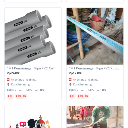
1M1 Pemasangan Pipa PVC AW
1M1 Pemasangan Pipa PVC Rucika
Rp24.000
Rp12.000
cv. selaras indah pe...
cv. selaras indah pe...
Kota Semarang
Kota Semarang
TKDN
+ BMP
:
0%
TKDN
+ BMP
:
0%
(0.00)
(0.00)
(0.00)
(0.00)
PPh
PPN 12%
PPh
PPN 12%