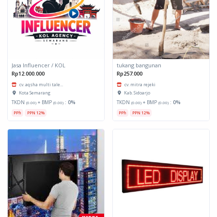
Jasa Influencer / KOL
tukang bangunan
Rp12.000.000
Rp257.000
cv. aqsha multi tale...
cv. mitra rejeki
Kota Semarang
Kab. Sidoarjo
TKDN
+ BMP
:
0%
TKDN
+ BMP
:
0%
(0.00)
(0.00)
(0.00)
(0.00)
PPh
PPN 12%
PPh
PPN 12%