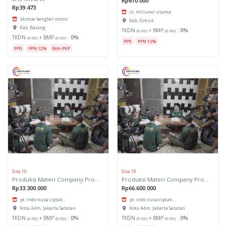
Rp610.000
Rp39.473
cv. miliuner utama
bhmoe bengkel motor
Kab. Gresik
Kab. Batang
TKDN
+ BMP
:
0%
(0.00)
(0.00)
TKDN
+ BMP
:
0%
(0.00)
(0.00)
PPh
PPN 12%
PPh
PPN 12%
Non-PKP
Sisa 10
Sisa 10
Produksi Materi Company Profile (Paket 2)
Produksi Materi Company Profile (Paket 1)
Rp33.300.000
Rp66.600.000
pt. indo nusa ciptak...
pt. indo nusa ciptak...
Kota Adm. Jakarta Selatan
Kota Adm. Jakarta Selatan
TKDN
+ BMP
:
0%
TKDN
+ BMP
:
0%
(0.00)
(0.00)
(0.00)
(0.00)