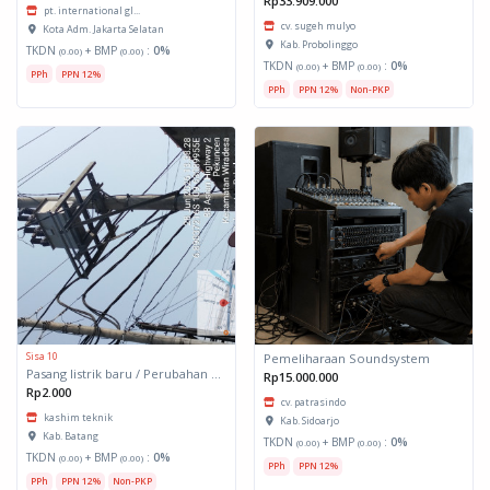
Rp33.909.000
pt. international gl...
cv. sugeh mulyo
Kota Adm. Jakarta Selatan
Kab. Probolinggo
TKDN
+ BMP
:
0%
(0.00)
(0.00)
TKDN
+ BMP
:
0%
(0.00)
(0.00)
PPh
PPN 12%
PPh
PPN 12%
Non-PKP
Sisa 10
Pemeliharaan Soundsystem
Pasang listrik baru / Perubahan daya
Rp15.000.000
Rp2.000
cv. patrasindo
kashim teknik
Kab. Sidoarjo
Kab. Batang
TKDN
+ BMP
:
0%
(0.00)
(0.00)
TKDN
+ BMP
:
0%
(0.00)
(0.00)
PPh
PPN 12%
PPh
PPN 12%
Non-PKP