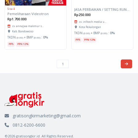
Sisa 4
JASA PERBAIKAN / SETTING RUNNING TEXT
Pemeliharaan Videotron
Rp250.000
Rp1.700.000
cv. infitech media u...
cv. annajwa makmur s...
Kota Pekalongan
Kab. Bondowoso
TKDN
+ BMP
:
0%
(0.00)
(0.00)
TKDN
+ BMP
:
0%
(0.00)
(0.00)
PPh
PPN 12%
PPh
PPN 12%
gratisongkirmarketing@gmail.com
0812-6200-6600
©2026 gratisongkir.id. All Rights Reserved.