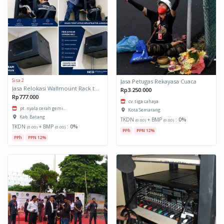
Sisa 2
Jasa Petugas Rekayasa Cuaca
Jasa Relokasi Wallmount Rack termasuk Instalasi Perangkat Aktif & Commissioning
Rp3.250.000
Rp777.000
cv. tiga cahaya
pt. nyala cerah gemi...
Kota Semarang
Kab. Batang
TKDN
+ BMP
:
0%
(0.00)
(0.00)
TKDN
+ BMP
:
0%
(0.00)
(0.00)
PPh
PPN 12%
PPh
PPN 12%