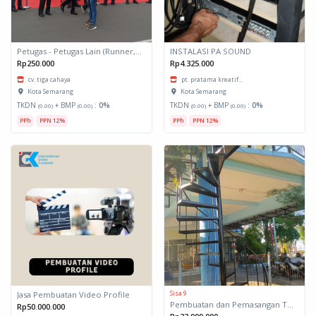
Petugas - Petugas Lain (Runner, Keamanan, Ballboy, dll)
INSTALASI PA SOUND
Rp250.000
Rp4.325.000
cv. tiga cahaya
pt. pratama kreatif...
Kota Semarang
Kota Semarang
TKDN
+ BMP
:
0%
TKDN
+ BMP
:
0%
(0.00)
(0.00)
(0.00)
(0.00)
PPh
PPN 12%
PPh
PPN 12%
Sisa 9
Jasa Pembuatan Video Profile
Pembuatan dan Pemasangan Tangga Spiral
Rp50.000.000