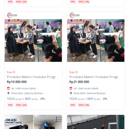
PPh
PPN 12%
PPh
PPN 12%
Sisa 10
Sisa 10
Produksi Materi Youtube Program (Paket 2)
Produksi Materi Youtube Program (Paket 1)
Rp10.000.000
Rp21.000.000
pt. indo nusa ciptak...
pt. indo nusa ciptak...
Kota Adm. Jakarta Selatan
Kota Adm. Jakarta Selatan
TKDN
+ BMP
:
0%
TKDN
+ BMP
:
0%
(0.00)
(0.00)
(0.00)
(0.00)
PPh
PPN 12%
PPh
PPN 12%