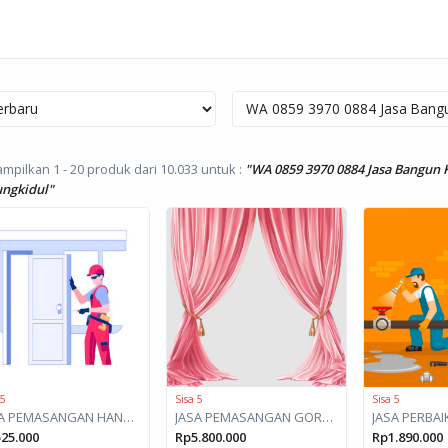
pilkan 1 - 20 produk dari 10.033
untuk :
"WA 0859 3970 0884 Jasa Bangun 
ngkidul"
 5
Sisa 5
Sisa 5
JASA PEMASANGAN HANDLE PINTU
JASA PEMASANGAN GORDEN
25.000
Rp5.800.000
Rp1.890.000