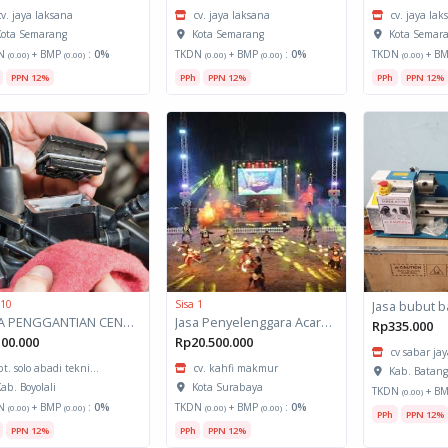
cv. jaya laksana
cv. jaya laksana
cv. jaya la
ota Semarang
Kota Semarang
Kota Semar
N
+ BMP
:
0%
TKDN
+ BMP
:
0%
TKDN
+ B
(0.00)
(0.00)
(0.00)
(0.00)
(0.00)
PPN 12%
PPh
PPN 12%
PPh
PPN 12%
 10
Sisa 1
Jasa bubut b
JASA PENGGANTIAN CENTRAL REM
Jasa Penyelenggara Acara Produksi Musik Tari
Rp335.000
00.000
Rp20.500.000
cv sabar ja
pt. solo abadi tekni...
cv. kahfi makmur
Kab. Batan
ab. Boyolali
Kota Surabaya
TKDN
+ B
(0.00)
N
+ BMP
:
0%
TKDN
+ BMP
:
0%
(0.00)
(0.00)
(0.00)
(0.00)
PPh
PPN 12%
PPN 12%
PPh
PPN 12%