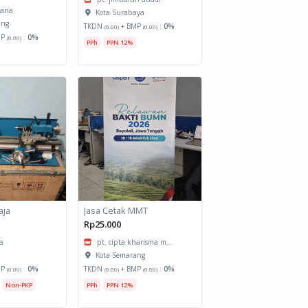
ksana
Kota Surabaya
ang
TKDN
+ BMP
:
0%
(0.00)
(0.00)
MP
:
0%
(0.00)
PPh
PPN 12%
aja
Jasa Cetak MMT
Rp25.000
ya
pt. cipta kharisma m...
g
Kota Semarang
MP
:
0%
TKDN
+ BMP
:
0%
(0.00)
(0.00)
(0.00)
Non-PKP
PPh
PPN 12%