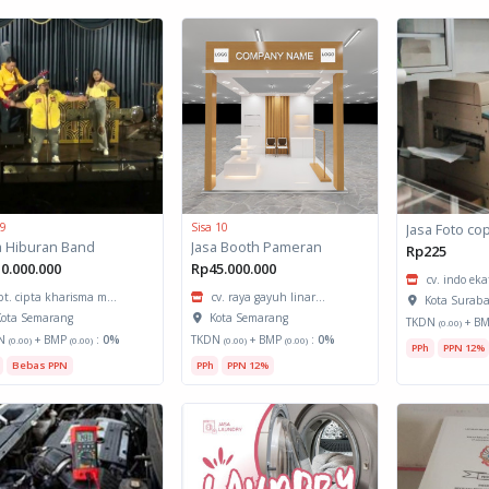
 9
Sisa 10
Jasa Foto co
a Hiburan Band
Jasa Booth Pameran
Rp225
0.000.000
Rp45.000.000
cv. indo ek
pt. cipta kharisma m...
cv. raya gayuh linar...
Kota Surab
ota Semarang
Kota Semarang
TKDN
+ B
(0.00)
N
+ BMP
:
0%
TKDN
+ BMP
:
0%
(0.00)
(0.00)
(0.00)
(0.00)
PPh
PPN 12%
Bebas PPN
PPh
PPN 12%