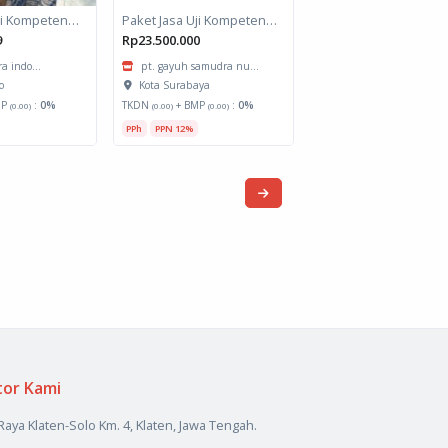
Paket Jasa Uji Kompetensi Kejuruan Merias Wajah
Paket Jasa Uji Kompetensi Kejuruan Pengoperasian Mesin Bubut
9
Rp23.500.000
ra indo...
pt. gayuh samudra nu...
o
Kota Surabaya
MP
:
0%
TKDN
+ BMP
:
0%
(0.00)
(0.00)
(0.00)
PPh
PPN 12%
tor Kami
 Raya Klaten-Solo Km. 4, Klaten, Jawa Tengah.