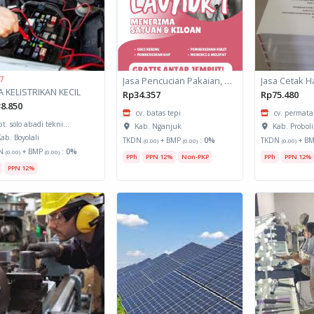
 7
Jasa Pencucian Pakaian, Alat Kesenian dan Kebudayaan, serta Alat Rumah Tangga
A KELISTRIKAN KECIL
Rp34.357
Rp75.480
8.850
cv. batas tepi
cv. permata 
pt. solo abadi tekni...
Kab. Nganjuk
Kab. Probol
ab. Boyolali
TKDN
+ BMP
:
0%
TKDN
+ B
(0.00)
(0.00)
(0.00)
N
+ BMP
:
0%
(0.00)
(0.00)
PPh
PPN 12%
Non-PKP
PPh
PPN 12%
PPN 12%