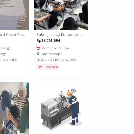
Jasa Cetak Hard Cover Kertas Sidu
Paket Jasa Uji Kompetensi Kejuruan Menjahit Pakaian Wanita Dewasa
Rp18.261.694
asia gro...
cv. multi citra indo...
inggo
Kab. Sidoarjo
MP
:
0%
TKDN
+ BMP
:
0%
(0.00)
(0.00)
(0.00)
PPh
PPN 12%