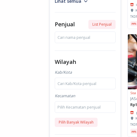
Lihat semua
K
TKD
Penjual
PPh
List Penjual
Cari nama penjual
Wilayah
Kab/Kota
Cari Kab/Kota penjual
Sisa
Kecamatan
Rp1
Pilih Kecamatan penjual
K
Pilih Banyak Wilayah
TKD
PPh