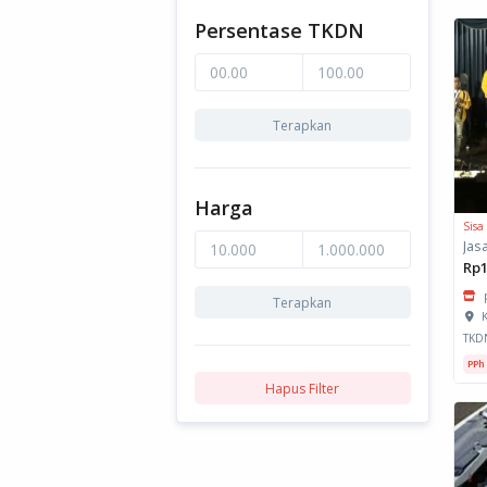
Persentase TKDN
Terapkan
Harga
Sisa
Jas
Rp1
Terapkan
K
TKD
PPh
Hapus Filter