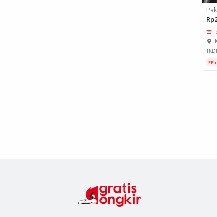
Rp2
K
TKD
PPh