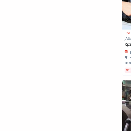
Sisa
JAS
Rp3
K
TKD
PPh