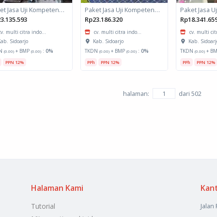
Paket Jasa Uji Kompetensi Kejuruan Pengoperasian Mesin Bubut
Paket Jasa Uji Kompetensi Kejuruan PLTS Off Grid
3.135.593
Rp23.186.320
Rp18.341.65
cv. multi citra indo...
cv. multi citra indo...
cv. multi cit
ab. Sidoarjo
Kab. Sidoarjo
Kab. Sidoarj
N
+ BMP
:
0%
TKDN
+ BMP
:
0%
TKDN
+ B
(0.00)
(0.00)
(0.00)
(0.00)
(0.00)
PPN 12%
PPh
PPN 12%
PPh
PPN 12%
halaman:
dari
502
Halaman Kami
Kan
Tutorial
Jalan