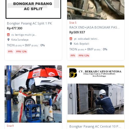
Sisa 5
Bongkar Pasang AC Split 1 PK
RACK END+JASA BONGKAR PASANG
Rp477.300
Rp509.937
cv. bertiga multi ja...
pt. solo abadi tekni...
Kota Surabaya
Kab. Boyolali
TKDN
+ BMP
:
0%
(0.00)
(0.00)
TKDN
+ BMP
:
0%
(0.00)
(0.00)
PPh
PPN 12%
PPh
PPN 12%
Sisa 9
Bongkar Pasang AC Central 10 PK - 20 PK