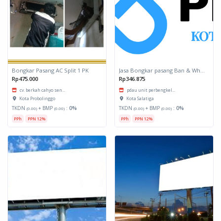
Bongkar Pasang AC Split 1 PK
Jasa Bongkar pasang Ban & Wheel cylinder Innova (H 1071 XB)
Rp475.000
Rp346.875
cv. berkah cahyo sen...
pdau unit perbengkel...
Kota Probolinggo
Kota Salatiga
TKDN
+ BMP
:
0%
TKDN
+ BMP
:
0%
(0.00)
(0.00)
(0.00)
(0.00)
PPh
PPN 12%
PPh
PPN 12%