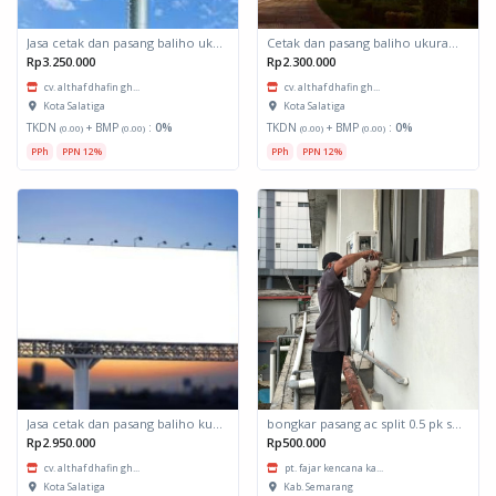
Jasa cetak dan pasang baliho ukuran 10m x 5m
Cetak dan pasang baliho ukuran 8m x 4m
Rp3.250.000
Rp2.300.000
cv. althaf dhafin gh...
cv. althaf dhafin gh...
Kota Salatiga
Kota Salatiga
TKDN
+ BMP
:
0%
TKDN
+ BMP
:
0%
(0.00)
(0.00)
(0.00)
(0.00)
PPh
PPN 12%
PPh
PPN 12%
Jasa cetak dan pasang baliho kuburan 9m x 5m
bongkar pasang ac split 0.5 pk s/d 1pk
Rp2.950.000
Rp500.000
cv. althaf dhafin gh...
pt. fajar kencana ka...
Kota Salatiga
Kab. Semarang