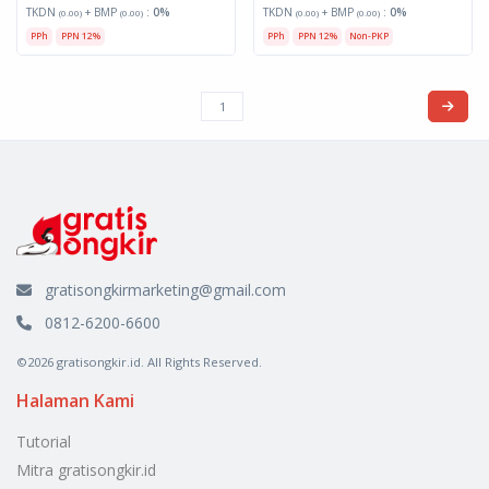
TKDN
+ BMP
:
0%
TKDN
+ BMP
:
0%
(0.00)
(0.00)
(0.00)
(0.00)
PPh
PPN 12%
PPh
PPN 12%
Non-PKP
gratisongkirmarketing@gmail.com
0812-6200-6600
©2026 gratisongkir.id. All Rights Reserved.
Halaman Kami
Tutorial
Mitra gratisongkir.id