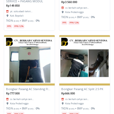
SERVICE + PASANG MODUL
Rp3.560.000
Rp149.850
cv. berkah cahyo sen...
pt. solo abadi tekni...
Kota Probolinggo
Kab. Boyolali
TKDN
+ BMP
:
0%
(0.00)
(0.00)
TKDN
+ BMP
:
0%
(0.00)
(0.00)
PPh
PPN 12%
PPh
PPN 12%
Bongkar Pasang AC Standing Floor 5 PK
Bongkar Pasang AC Split 2.5 PK
Rp777.000
Rp666.000
cv. berkah cahyo sen...
cv. berkah cahyo sen...
Kota Probolinggo
Kota Probolinggo
TKDN
+ BMP
:
0%
TKDN
+ BMP
:
0%
(0.00)
(0.00)
(0.00)
(0.00)
PPh
PPN 12%
PPh
PPN 12%