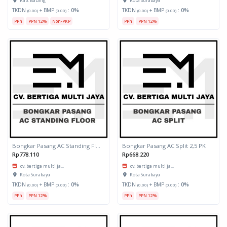
Kab. Batang
Kota Surabaya
TKDN
+ BMP
:
0%
TKDN
+ BMP
:
0%
(0.00)
(0.00)
(0.00)
(0.00)
PPh
PPN 12%
Non-PKP
PPh
PPN 12%
Bongkar Pasang AC Standing Floor 5 PK
Bongkar Pasang AC Split 2,5 PK
Rp778.110
Rp668.220
cv. bertiga multi ja...
cv. bertiga multi ja...
Kota Surabaya
Kota Surabaya
TKDN
+ BMP
:
0%
TKDN
+ BMP
:
0%
(0.00)
(0.00)
(0.00)
(0.00)
PPh
PPN 12%
PPh
PPN 12%