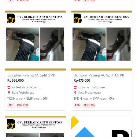
Bongkar Pasang AC Split 2 PK
Bongkar Pasang AC Split 1.5 PK
Rp666.000
Rp475.000
cv. berkah cahyo sen...
cv. berkah cahyo sen...
Kota Probolinggo
Kota Probolinggo
TKDN
+ BMP
:
0%
TKDN
+ BMP
:
0%
(0.00)
(0.00)
(0.00)
(0.00)
PPh
PPN 12%
PPh
PPN 12%