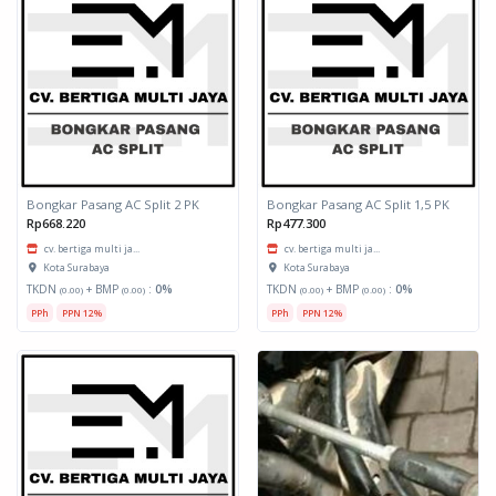
Bongkar Pasang AC Split 2 PK
Bongkar Pasang AC Split 1,5 PK
Rp668.220
Rp477.300
cv. bertiga multi ja...
cv. bertiga multi ja...
Kota Surabaya
Kota Surabaya
TKDN
+ BMP
:
0%
TKDN
+ BMP
:
0%
(0.00)
(0.00)
(0.00)
(0.00)
PPh
PPN 12%
PPh
PPN 12%