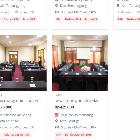
ab. Temanggung
Kab. Temanggung
Kab. Teman
N
+ BMP
:
0%
TKDN
+ BMP
:
0%
TKDN
+ B
(0.00)
(0.00)
(0.00)
(0.00)
(0.00)
Bebas PPN
Non-PKP
PPh
Bebas PPN
Non-PKP
PPh
Bebas P
 0
Sisa 0
sewa ruang untuk sekertariat
sewa ruang untuk kelas
75.000
Rp425.000
pt.rumeksa mekaring...
pt.rumeksa mekaring...
ota Salatiga
Kota Salatiga
N
+ BMP
:
0%
TKDN
+ BMP
:
0%
(0.00)
(0.00)
(0.00)
(0.00)
Pajak Daerah 10%
PPh
Pajak Daerah 10%