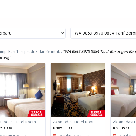
pilkan 1 - 6 produk dari 6
untuk :
"WA 0859 3970 0884 Tarif Borongan Ban
rang"
Akomodasi Hotel Room untuk daerah Padang, Sumatera Barat
Akomodasi Hotel Room untuk daerah Padang, Sumatera Barat
50.000
Rp650.000
Rp1.353.000
cv.makmur sejahtera...
cv.makmur sejahtera...
cv.makmur s