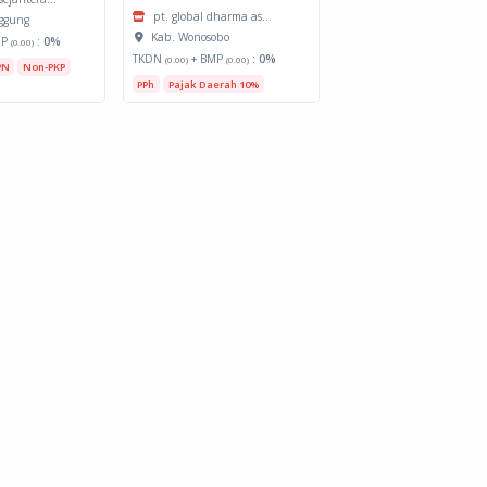
pt. global dharma as...
ggung
Kab. Wonosobo
MP
:
0%
(0.00)
TKDN
+ BMP
:
0%
(0.00)
(0.00)
PN
Non-PKP
PPh
Pajak Daerah 10%