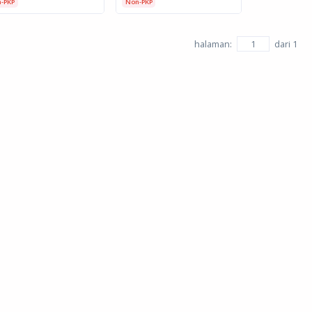
-PKP
Non-PKP
halaman:
dari
1