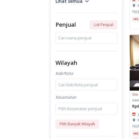
Lihat semua
K
TKD
PPh
Penjual
List Penjual
Cari nama penjual
Wilayah
Kab/Kota
Cari Kab/Kota penjual
Sisa
Kecamatan
Rp6
Pilih Kecamatan penjual
K
Pilih Banyak Wilayah
TKD
PPh