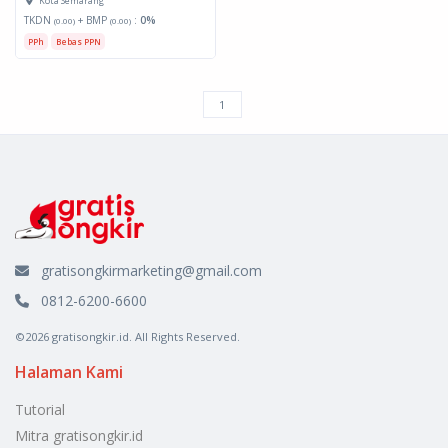
Kota Semarang
TKDN
+ BMP
:
0%
(0.00)
(0.00)
PPh
Bebas PPN
gratisongkirmarketing@gmail.com
0812-6200-6600
©2026 gratisongkir.id. All Rights Reserved.
Halaman Kami
Tutorial
Mitra gratisongkir.id