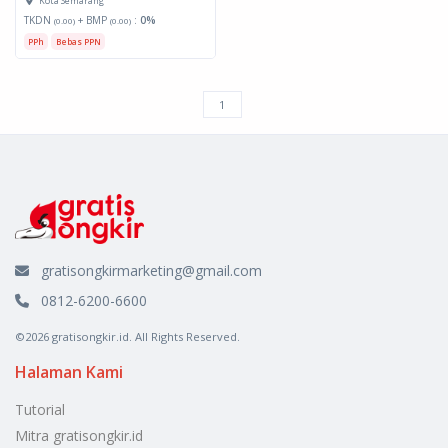
Kota Semarang
TKDN
+ BMP
:
0%
(0.00)
(0.00)
PPh
Bebas PPN
gratisongkirmarketing@gmail.com
0812-6200-6600
©2026 gratisongkir.id. All Rights Reserved.
Halaman Kami
Tutorial
Mitra gratisongkir.id