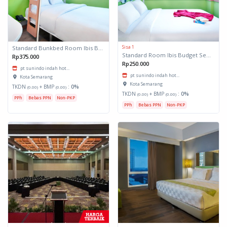
Sisa 1
Standard Bunkbed Room Ibis Budget Semarang
Standard Room Ibis Budget Semarang
Rp375.000
Rp250.000
pt sunindo indah hot...
pt sunindo indah hot...
Kota Semarang
Kota Semarang
TKDN
+ BMP
:
0%
(0.00)
(0.00)
TKDN
+ BMP
:
0%
(0.00)
(0.00)
PPh
Bebas PPN
Non-PKP
PPh
Bebas PPN
Non-PKP