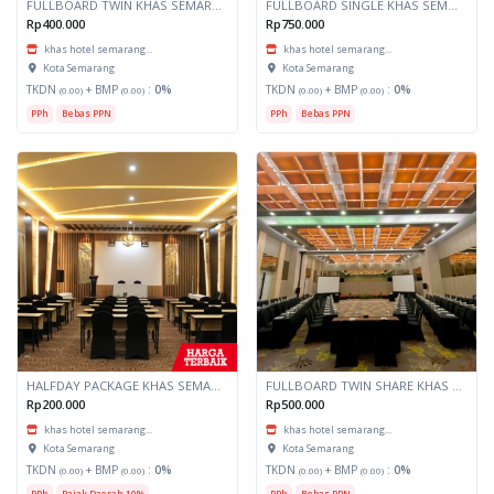
FULLBOARD TWIN KHAS SEMARANG
FULLBOARD SINGLE KHAS SEMARANG
Rp400.000
Rp750.000
khas hotel semarang...
khas hotel semarang...
Kota Semarang
Kota Semarang
TKDN
+ BMP
:
0%
TKDN
+ BMP
:
0%
(0.00)
(0.00)
(0.00)
(0.00)
PPh
Bebas PPN
PPh
Bebas PPN
HALFDAY PACKAGE KHAS SEMARANG
FULLBOARD TWIN SHARE KHAS SEMARANG
Rp200.000
Rp500.000
khas hotel semarang...
khas hotel semarang...
Kota Semarang
Kota Semarang
TKDN
+ BMP
:
0%
TKDN
+ BMP
:
0%
(0.00)
(0.00)
(0.00)
(0.00)
PPh
Pajak Daerah 10%
PPh
Bebas PPN