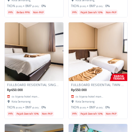
Kota Semarang
Kota Semarang
TKDN
+ BMP
:
0%
TKDN
+ BMP
:
0%
(0.00)
(0.00)
(0.00)
(0.00)
PPh
Bebas PPN
Non-PKP
PPh
Pajak Daerah 10%
Non-PKP
FULLBOARD RESIDENTIAL SINGLE - KIYANA SEMARANG
FULLBOARD RESIDENTIAL TWIN SHARE - KIYANA SEMARANG
Rp650.000
Rp550.000
cv. kiyana hotel man...
cv. kiyana hotel man...
Kota Semarang
Kota Semarang
TKDN
+ BMP
:
0%
TKDN
+ BMP
:
0%
(0.00)
(0.00)
(0.00)
(0.00)
PPh
Pajak Daerah 10%
Non-PKP
PPh
Pajak Daerah 10%
Non-PKP