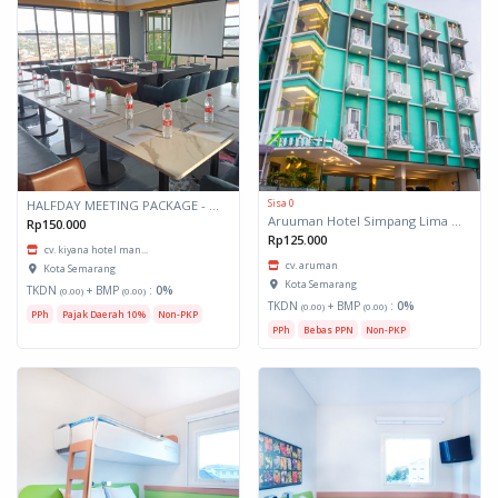
Sisa 0
HALFDAY MEETING PACKAGE - KIYANA SEMARANG
Aruuman Hotel Simpang Lima Semarang
Rp150.000
Rp125.000
cv. kiyana hotel man...
cv. aruman
Kota Semarang
Kota Semarang
TKDN
+ BMP
:
0%
(0.00)
(0.00)
TKDN
+ BMP
:
0%
(0.00)
(0.00)
PPh
Pajak Daerah 10%
Non-PKP
PPh
Bebas PPN
Non-PKP