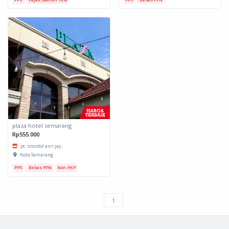
plaza hotel semarang
Rp555.000
pt. srondol asri jay...
Kota Semarang
PPh
Bebas PPN
Non-PKP