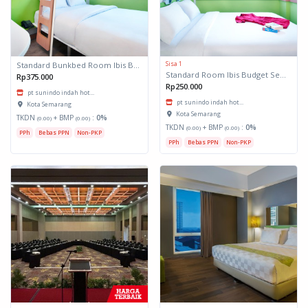
Sisa 1
Standard Bunkbed Room Ibis Budget Semarang
Standard Room Ibis Budget Semarang
Rp375.000
Rp250.000
pt sunindo indah hot...
pt sunindo indah hot...
Kota Semarang
Kota Semarang
TKDN
+ BMP
:
0%
(0.00)
(0.00)
TKDN
+ BMP
:
0%
(0.00)
(0.00)
PPh
Bebas PPN
Non-PKP
PPh
Bebas PPN
Non-PKP