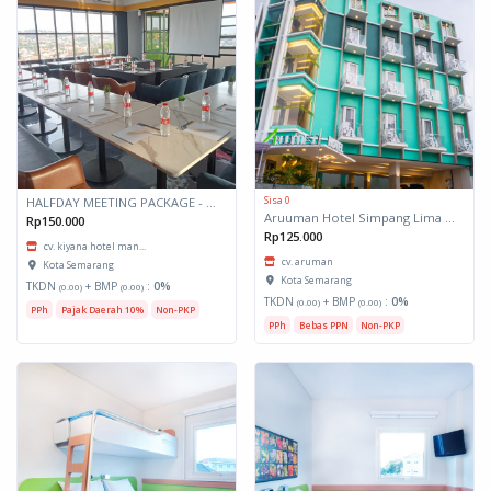
Sisa 0
HALFDAY MEETING PACKAGE - KIYANA SEMARANG
Aruuman Hotel Simpang Lima Semarang
Rp150.000
Rp125.000
cv. kiyana hotel man...
cv. aruman
Kota Semarang
Kota Semarang
TKDN
+ BMP
:
0%
(0.00)
(0.00)
TKDN
+ BMP
:
0%
(0.00)
(0.00)
PPh
Pajak Daerah 10%
Non-PKP
PPh
Bebas PPN
Non-PKP