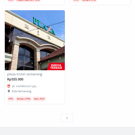
plaza hotel semarang
Rp555.000
pt. srondol asri jay...
Kota Semarang
PPh
Bebas PPN
Non-PKP