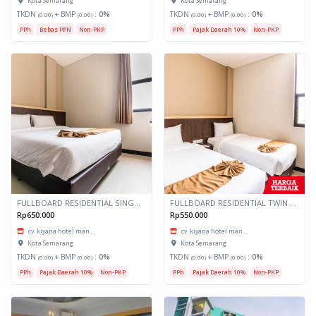
Kota Semarang
Kota Semarang
TKDN
+ BMP
:
0%
TKDN
+ BMP
:
0%
(0.00)
(0.00)
(0.00)
(0.00)
PPh
Bebas PPN
Non-PKP
PPh
Pajak Daerah 10%
Non-PKP
FULLBOARD RESIDENTIAL SINGLE - KIYANA SEMARANG
FULLBOARD RESIDENTIAL TWIN SHARE - KIYANA SEMARANG
Rp650.000
Rp550.000
cv. kiyana hotel man...
cv. kiyana hotel man...
Kota Semarang
Kota Semarang
TKDN
+ BMP
:
0%
TKDN
+ BMP
:
0%
(0.00)
(0.00)
(0.00)
(0.00)
PPh
Pajak Daerah 10%
Non-PKP
PPh
Pajak Daerah 10%
Non-PKP