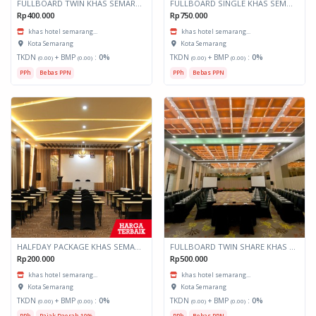
FULLBOARD TWIN KHAS SEMARANG
FULLBOARD SINGLE KHAS SEMARANG
Rp400.000
Rp750.000
khas hotel semarang...
khas hotel semarang...
Kota Semarang
Kota Semarang
TKDN
+ BMP
:
0%
TKDN
+ BMP
:
0%
(0.00)
(0.00)
(0.00)
(0.00)
PPh
Bebas PPN
PPh
Bebas PPN
HALFDAY PACKAGE KHAS SEMARANG
FULLBOARD TWIN SHARE KHAS SEMARANG
Rp200.000
Rp500.000
khas hotel semarang...
khas hotel semarang...
Kota Semarang
Kota Semarang
TKDN
+ BMP
:
0%
TKDN
+ BMP
:
0%
(0.00)
(0.00)
(0.00)
(0.00)
PPh
Pajak Daerah 10%
PPh
Bebas PPN