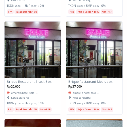
Kab. Kudus
Kab. Semarang
TKDN
+ BMP
:
0%
TKDN
+ BMP
:
0%
(0.00)
(0.00)
(0.00)
(0.00)
PPh
Pajak Daerah 10%
PPh
Pajak Daerah 10%
Non-PKP
Brique Restaurant Snack Box
Brique Restaurant Meals box
Rp20.000
Rp37.000
amarelo hotel solo -...
amarelo hotel solo -...
Kota Surakarta
Kota Surakarta
TKDN
+ BMP
:
0%
TKDN
+ BMP
:
0%
(0.00)
(0.00)
(0.00)
(0.00)
PPh
Pajak Daerah 10%
Non-PKP
PPh
Pajak Daerah 10%
Non-PKP