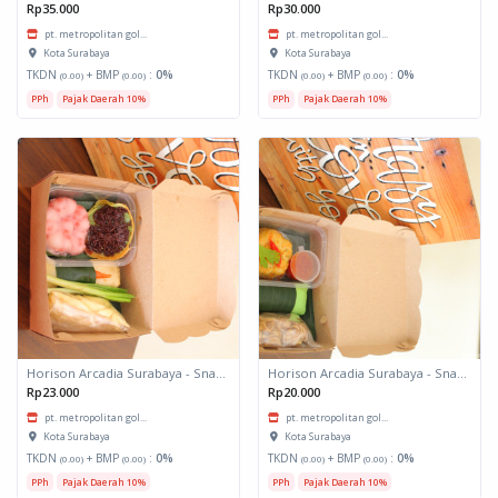
Rp35.000
Rp30.000
pt. metropolitan gol...
pt. metropolitan gol...
Kota Surabaya
Kota Surabaya
TKDN
+ BMP
:
0%
TKDN
+ BMP
:
0%
(0.00)
(0.00)
(0.00)
(0.00)
PPh
Pajak Daerah 10%
PPh
Pajak Daerah 10%
Horison Arcadia Surabaya - Snack Box 2
Horison Arcadia Surabaya - Snack Box 1
Rp23.000
Rp20.000
pt. metropolitan gol...
pt. metropolitan gol...
Kota Surabaya
Kota Surabaya
TKDN
+ BMP
:
0%
TKDN
+ BMP
:
0%
(0.00)
(0.00)
(0.00)
(0.00)
PPh
Pajak Daerah 10%
PPh
Pajak Daerah 10%