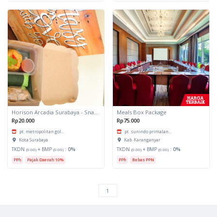
Horison Arcadia Surabaya - Snack Box 1
Meals Box Package
Rp20.000
Rp75.000
pt. metropolitan gol...
pt. sunindo primalan...
Kota Surabaya
Kab. Karanganyar
TKDN
+ BMP
:
0%
TKDN
+ BMP
:
0%
(0.00)
(0.00)
(0.00)
(0.00)
PPh
Pajak Daerah 10%
PPh
Bebas PPN