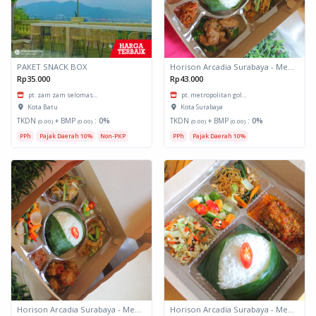
PAKET SNACK BOX
Horison Arcadia Surabaya - Meals Box 3
Rp35.000
Rp43.000
pt. zam zam selomas...
pt. metropolitan gol...
Kota Batu
Kota Surabaya
TKDN
+ BMP
:
0%
TKDN
+ BMP
:
0%
(0.00)
(0.00)
(0.00)
(0.00)
PPh
Pajak Daerah 10%
Non-PKP
PPh
Pajak Daerah 10%
Horison Arcadia Surabaya - Meals Box 2
Horison Arcadia Surabaya - Meals Box 1