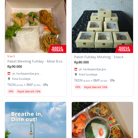
Sisa 5
Paket Fullday Meeting - Snack Box
Paket Meeting Fullday - Meal Box
Rp80.000
Rp90.000
pt. hardayawidya gra...
pt. hardayawidya gra...
Kota Surabaya
Kota Surabaya
TKDN
+ BMP
:
0%
(0.00)
(0.00)
TKDN
+ BMP
:
0%
(0.00)
(0.00)
PPh
Pajak Daerah 10%
PPh
Pajak Daerah 10%