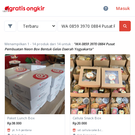
Masuk
Menampilkan 1 - 14 produk dari 14
untuk :
"WA 0859 3970 0884 Pusat
Pembuatan Neon Box Bentuk Gelas Daerah Yogyakarta"
Paket Lunch Box
Callula Snack Box
Rp38.000
Rp20.000
pt. h-h perdana
ud. callula cake & c...