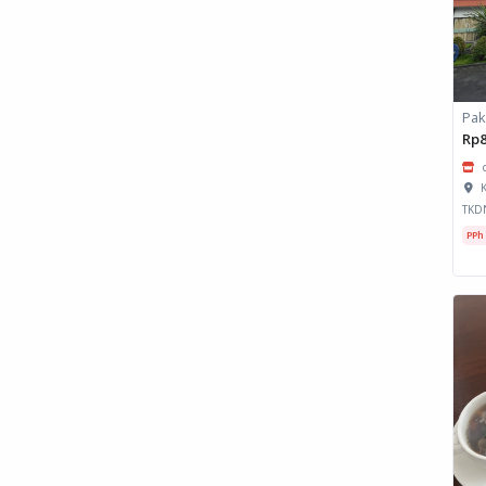
Pak
Rp8
K
TKD
PPh