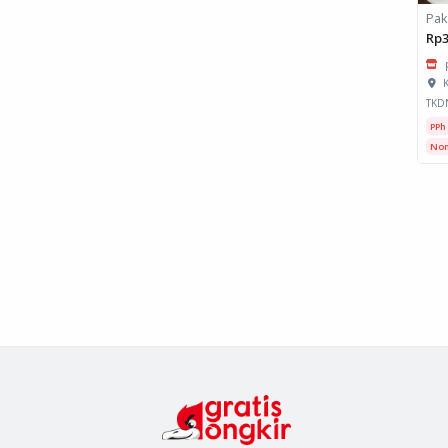
Pak
Rp3
K
TKD
PPh
Non