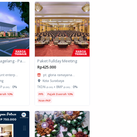
Atria Hotel Magelang - Paket Jamuan Makan Minum
Paket Fullday Meeting
Rp425.000
nt enterp...
pt. gloria ramayana...
ang
Kota Surabaya
MP
:
0%
TKDN
+ BMP
:
0%
(0.00)
(0.00)
(0.00)
erah 10%
PPh
Pajak Daerah 10%
Non-PKP