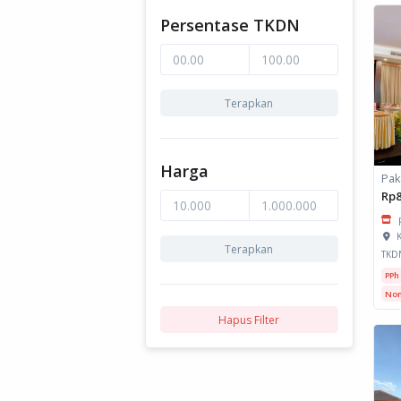
Persentase TKDN
Terapkan
Harga
Rp8
K
Terapkan
TKD
PPh
Non
Hapus Filter