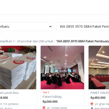
mpilkan 1 - 20 produk dari 200
untuk :
"WA 0859 3970 0884 Paket Pembuata
et Lunch Box
Sisa 5
PAKET HALF
Paket Fullday
8.000
Rp450.000
Rp360.000
pt. h-h perdana
pt. griya ma
pt. nindya karya
ab. Kudus
Kota Malan