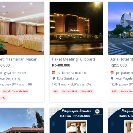
Paket Prasmanan Makan Minum
Paket Meeting Fullboard
0.000
Rp400.000
Rp55.000
pt. griya sentra pri...
cv. kencana mulia (r...
pt. paramou
ota Semarang
Kota Surakarta
Kota Magel
N
+ BMP
:
0%
TKDN
+ BMP
:
0%
TKDN
+ B
(0.00)
(0.00)
(0.00)
(0.00)
(0.00)
Pajak Daerah 10%
PPh
Bebas PPN
Non-PKP
PPh
Pajak Da
-PKP