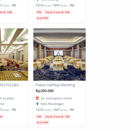
MP
:
0%
TKDN
+ BMP
:
0%
(0.00)
(0.00)
(0.00)
erah 10%
PPh
Pajak Daerah 10%
Non-PKP
PAKET MEETING FULLBOARD
Paket Halfday Meeting
Rp200.000
ah kumala
pt. sima graha utama
rta
Kota Pekalongan
MP
:
0%
TKDN
+ BMP
:
0%
(0.00)
(0.00)
(0.00)
PN
PPh
Pajak Daerah 10%
Non-PKP