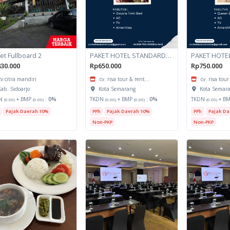
et Fullboard 2
PAKET HOTEL STANDARD ROOM
PAKET HOTE
30.000
Rp650.000
Rp750.000
cv citra mandiri
cv. risa tour & rent...
cv. risa tour
ab. Sidoarjo
Kota Semarang
Kota Semar
N
+ BMP
:
0%
TKDN
+ BMP
:
0%
TKDN
+ B
(0.00)
(0.00)
(0.00)
(0.00)
(0.00)
Pajak Daerah 10%
PPh
Pajak Daerah 10%
PPh
Pajak Da
Non-PKP
Non-PKP