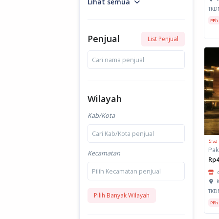
Lihat semua
TKD
PPh
Penjual
List Penjual
Cari nama penjual
Wilayah
Kab/Kota
Cari Kab/Kota penjual
Sisa
Kecamatan
Rp4
Pilih Kecamatan penjual
K
TKD
Pilih Banyak Wilayah
PPh