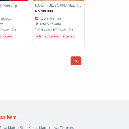
ay Meeting
PAKET FULLBOARD MEETING RESIDENTIAL SINGLE
Rp700.000
segitig...
cv grand amira
aya
Kota Surakarta
MP
:
0%
TKDN
+ BMP
:
0%
(0.00)
(0.00)
(0.00)
erah 10%
PPh
Bebas PPN
Non-PKP
tor Kami
 Raya Klaten-Solo Km. 4, Klaten, Jawa Tengah.