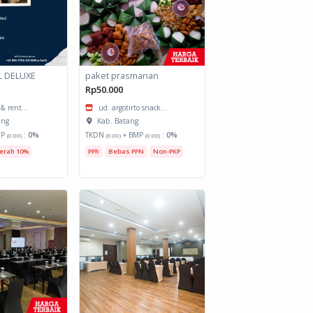
L DELUXE
paket prasmanan
Rp50.000
 & rent...
ud. argotirto snack...
ang
Kab. Batang
MP
:
0%
TKDN
+ BMP
:
0%
(0.00)
(0.00)
(0.00)
erah 10%
PPh
Bebas PPN
Non-PKP