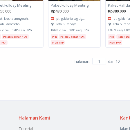
et Fullday Meeting
Paket Fullday Meeting
Paket Halfd
50.000
Rp430.000
Rp380.000
pt. kresna anugerah...
pt. goldenia segitig...
pt. goldenia 
ab. Wonosobo
Kota Surabaya
Kota Surab
N
+ BMP
:
0%
TKDN
+ BMP
:
0%
TKDN
+ B
(0.00)
(0.00)
(0.00)
(0.00)
(0.00)
Pajak Daerah 10%
PPh
Pajak Daerah 10%
PPh
Pajak Da
-PKP
Non-PKP
Non-PKP
halaman:
dari
10
Halaman Kami
Kan
Tutorial
Jalan