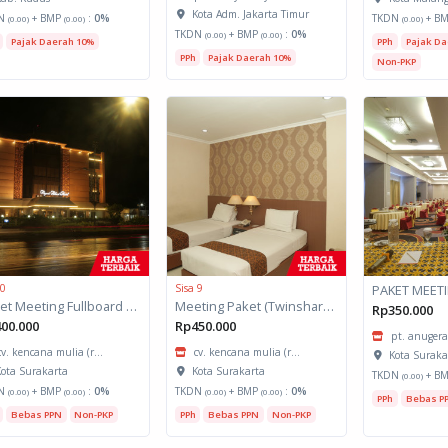
Kota Adm. Jakarta Timur
N
+ BMP
:
0%
TKDN
+ B
(0.00)
(0.00)
(0.00)
TKDN
+ BMP
:
0%
(0.00)
(0.00)
Pajak Daerah 10%
PPh
Pajak Da
PPh
Pajak Daerah 10%
Non-PKP
 0
Sisa 9
Paket Meeting Fullboard _Triple Share Room
Meeting Paket (Twinshare Room)
Rp350.000
00.000
Rp450.000
pt. anuger
cv. kencana mulia (r...
cv. kencana mulia (r...
Kota Suraka
ota Surakarta
Kota Surakarta
TKDN
+ B
(0.00)
N
+ BMP
:
0%
TKDN
+ BMP
:
0%
(0.00)
(0.00)
(0.00)
(0.00)
PPh
Bebas P
Bebas PPN
Non-PKP
PPh
Bebas PPN
Non-PKP