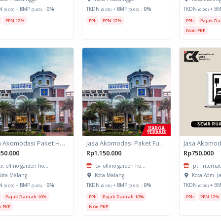
N
+ BMP
:
0%
TKDN
+ BMP
:
0%
TKDN
+ B
(0.00)
(0.00)
(0.00)
(0.00)
(0.00)
PPN 12%
PPh
PPN 12%
PPh
Pajak Da
Non-PKP
Jasa Akomodasi Paket Halfday Hotel Kota Malang
Jasa Akomodasi Paket Fullboard Twin share Hotel Kota Malang
50.000
Rp1.150.000
Rp750.000
cv. ollino garden ho...
cv. ollino garden ho...
pt. internat
ota Malang
Kota Malang
Kota Adm. J
N
+ BMP
:
0%
TKDN
+ BMP
:
0%
TKDN
+ B
(0.00)
(0.00)
(0.00)
(0.00)
(0.00)
Pajak Daerah 10%
PPh
Pajak Daerah 10%
PPh
PPN 12%
-PKP
Non-PKP