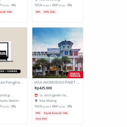
MP
:
0%
TKDN
+ BMP
:
0%
(0.00)
(0.00)
(0.00)
erah 10%
PPh
PPN 12%
Jasa Akomodasi Penginapan
JASA AKOMODASI PAKET MEETING FULLDAY HOTEL KOTA MALANG
Rp425.000
ional gl...
cv. ollino garden ho...
akarta Selatan
Kota Malang
MP
:
0%
TKDN
+ BMP
:
0%
(0.00)
(0.00)
(0.00)
PPh
Pajak Daerah 10%
Non-PKP