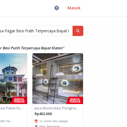
Masuk
 Besi Putih Terpercaya Bayat Klaten"
Jasa Akomodasi Paket Fullboard Twin Hotel Kota Malang
Jasa Akomodasi Penginapan
Rp402.000
arden ho...
cv. bima ratu wijaya
g
Kota Semarang