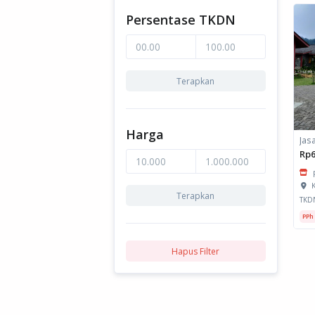
Persentase TKDN
Terapkan
Harga
Rp6
K
Terapkan
TKD
PPh
Hapus Filter