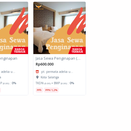
enginapan
Jasa Sewa Penginapan (Biro Perjalanan)
Rp600.000
 adelia u...
pt. permata adelia u...
a
Kota Salatiga
MP
:
0%
TKDN
+ BMP
:
0%
(0.00)
(0.00)
(0.00)
PPh
PPN 1,2%