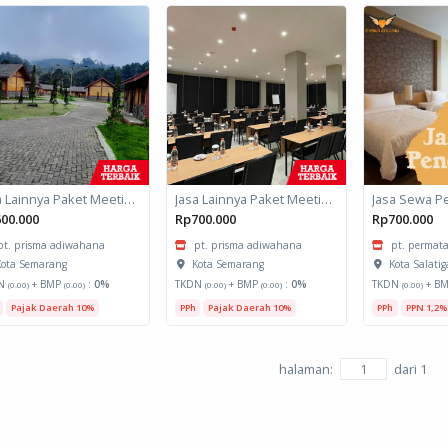
Jasa Lainnya Paket Meeting Luar Kota Hari Bumi 2
Jasa Lainnya Paket Meeting Luar Kota Hari Bumi 1
Jasa Sewa P
00.000
Rp700.000
Rp700.000
pt. prisma adiwahana
pt. prisma adiwahana
pt. permata
ota Semarang
Kota Semarang
Kota Salatig
N
+ BMP
:
0%
TKDN
+ BMP
:
0%
TKDN
+ B
(0.00)
(0.00)
(0.00)
(0.00)
(0.00)
Pajak Daerah 10%
PPh
Pajak Daerah 10%
PPh
PPN 1,2%
halaman:
dari
1