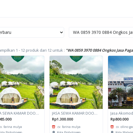
mpilkan 1 - 12 produk dari 12
untuk :
"WA 0859 3970 0884 Ongkos Jasa Pagar
JASA SEWA KAMAR DOOM / GLAMPING kapasitas 2 orang
JASA SEWA KAMAR DOOM / GLAMPING kapasitas 6 orang
85.000
Rp1.300.000
Rp800.000
cv. farina mulya
cv. farina mulya
cv. ollino g
ota Probolinggo
Kota Probolinggo
Kota Malan