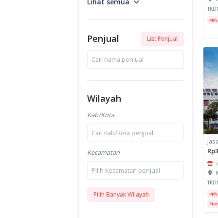
Lihat semua
TKD
PPh
Penjual
List Penjual
Cari nama penjual
Wilayah
Kab/Kota
Cari Kab/Kota penjual
Rp3
Kecamatan
Pilih Kecamatan penjual
K
TKD
Pilih Banyak Wilayah
PPh
Non