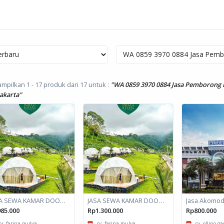
mpilkan 1 - 17 produk dari 17
untuk :
"WA 0859 3970 0884 Jasa Pemborong
akarta"
JASA SEWA KAMAR DOOM / GLAMPING kapasitas 2 orang
JASA SEWA KAMAR DOOM / GLAMPING kapasitas 6 orang
85.000
Rp1.300.000
Rp800.000
cv. farina mulya
cv. farina mulya
cv. ollino g