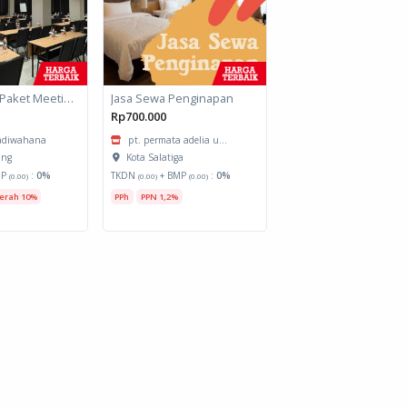
Jasa Lainnya Paket Meeting Luar Kota Hari Bumi 1
Jasa Sewa Penginapan
Rp700.000
 adiwahana
pt. permata adelia u...
ang
Kota Salatiga
MP
:
0%
TKDN
+ BMP
:
0%
(0.00)
(0.00)
(0.00)
erah 10%
PPh
PPN 1,2%