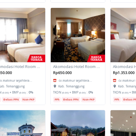
Akomodasi Hotel Room untuk daerah Padang, Sumatera Barat
Akomodasi Hotel Room untuk daerah Padang, Sumatera Barat
50.000
Rp650.000
Rp1.353.000
cv.makmur sejahtera...
cv.makmur sejahtera...
cv.makmur s
ab. Temanggung
Kab. Temanggung
Kab. Teman
N
+ BMP
:
0%
TKDN
+ BMP
:
0%
TKDN
+ B
(0.00)
(0.00)
(0.00)
(0.00)
(0.00)
Bebas PPN
Non-PKP
PPh
Bebas PPN
Non-PKP
PPh
Bebas P