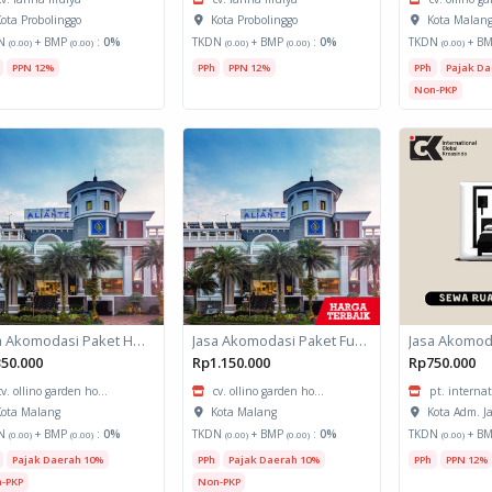
ota Probolinggo
Kota Probolinggo
Kota Malan
N
+ BMP
:
0%
TKDN
+ BMP
:
0%
TKDN
+ B
(0.00)
(0.00)
(0.00)
(0.00)
(0.00)
PPN 12%
PPh
PPN 12%
PPh
Pajak Da
Non-PKP
Jasa Akomodasi Paket Halfday Hotel Kota Malang
Jasa Akomodasi Paket Fullboard Twin share Hotel Kota Malang
50.000
Rp1.150.000
Rp750.000
cv. ollino garden ho...
cv. ollino garden ho...
pt. internat
ota Malang
Kota Malang
Kota Adm. J
N
+ BMP
:
0%
TKDN
+ BMP
:
0%
TKDN
+ B
(0.00)
(0.00)
(0.00)
(0.00)
(0.00)
Pajak Daerah 10%
PPh
Pajak Daerah 10%
PPh
PPN 12%
-PKP
Non-PKP