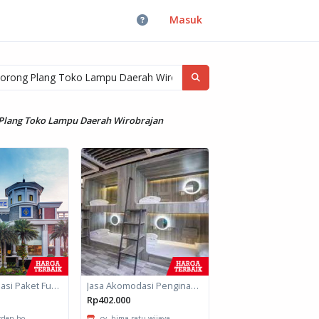
Masuk
 Plang Toko Lampu Daerah Wirobrajan
Jasa Akomodasi Paket Fullboard Twin Hotel Kota Malang
Jasa Akomodasi Penginapan
Rp402.000
arden ho...
cv. bima ratu wijaya