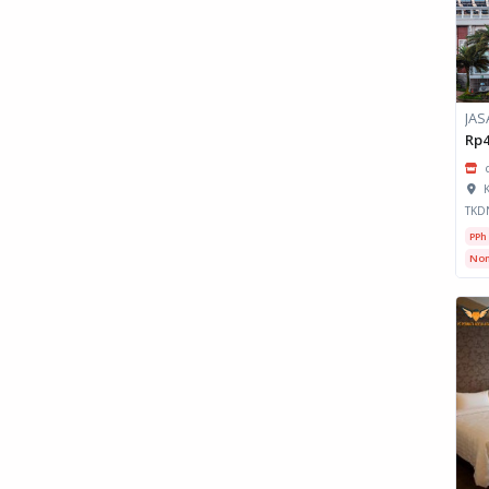
Rp4
K
TKD
PPh
Non