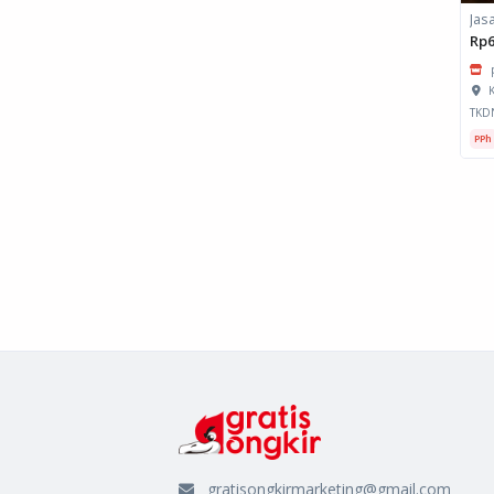
Rp6
K
TKD
PPh
gratisongkirmarketing@gmail.com