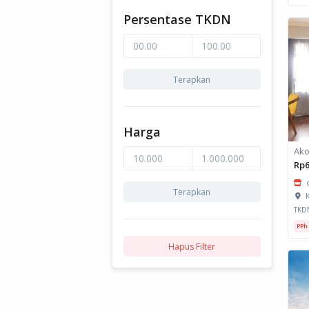
Persentase TKDN
Terapkan
Harga
Rp6
Terapkan
K
TKD
PPh
Hapus Filter