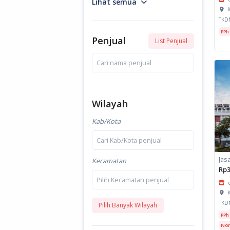
Lihat semua
K
TKD
PPh
Penjual
List Penjual
Cari nama penjual
Wilayah
Kab/Kota
Cari Kab/Kota penjual
Kecamatan
Rp3
Pilih Kecamatan penjual
K
TKD
Pilih Banyak Wilayah
PPh
Non