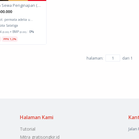
Jasa Sewa Penginapan (Biro Perjalanan)
00.000
pt. permata adelia u...
ota Salatiga
N
+ BMP
:
0%
(0.00)
(0.00)
PPN 1,2%
halaman:
dari
1
Halaman Kami
Kan
Tutorial
Jalan
Mitra gratisongkir.id