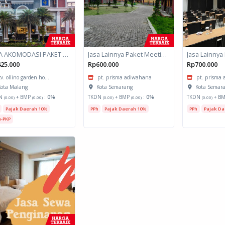
JASA AKOMODASI PAKET MEETING FULLDAY HOTEL KOTA MALANG
Jasa Lainnya Paket Meeting Luar Kota Hari Bumi 2
25.000
Rp600.000
Rp700.000
cv. ollino garden ho...
pt. prisma adiwahana
pt. prisma
ota Malang
Kota Semarang
Kota Semar
N
+ BMP
:
0%
TKDN
+ BMP
:
0%
TKDN
+ B
(0.00)
(0.00)
(0.00)
(0.00)
(0.00)
Pajak Daerah 10%
PPh
Pajak Daerah 10%
PPh
Pajak Da
-PKP