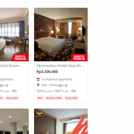
Akomodasi Hotel Room untuk daerah Padang, Sumatera Barat
Akomodasi Hotel daerah Padang Sumatera Barat
Rp3.300.000
ejahtera...
cv.makmur sejahtera...
ggung
Kab. Temanggung
MP
:
0%
TKDN
+ BMP
:
0%
(0.00)
(0.00)
(0.00)
PN
Non-PKP
PPh
Bebas PPN
Non-PKP