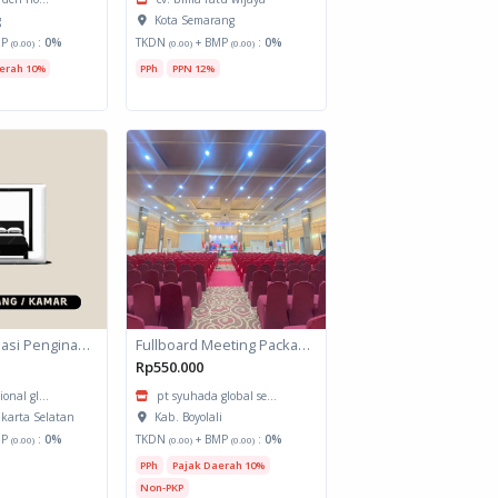
g
Kota Semarang
MP
:
0%
TKDN
+ BMP
:
0%
(0.00)
(0.00)
(0.00)
erah 10%
PPh
PPN 12%
Jasa Akomodasi Penginapan
Fullboard Meeting Package Pagu Daerah Hotel Al Azhar Azhima
Rp550.000
ional gl...
pt syuhada global se...
akarta Selatan
Kab. Boyolali
MP
:
0%
TKDN
+ BMP
:
0%
(0.00)
(0.00)
(0.00)
PPh
Pajak Daerah 10%
Non-PKP