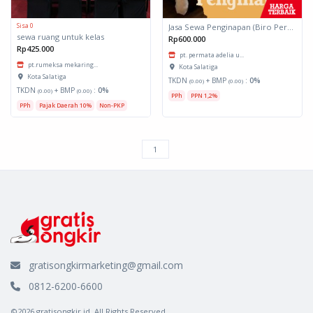
Sisa 0
Jasa Sewa Penginapan (Biro Perjalanan)
sewa ruang untuk kelas
Rp600.000
Rp425.000
pt. permata adelia u...
pt.rumeksa mekaring...
Kota Salatiga
Kota Salatiga
TKDN
+ BMP
:
0%
(0.00)
(0.00)
TKDN
+ BMP
:
0%
(0.00)
(0.00)
PPh
PPN 1,2%
PPh
Pajak Daerah 10%
Non-PKP
gratisongkirmarketing@gmail.com
0812-6200-6600
©2026 gratisongkir.id. All Rights Reserved.