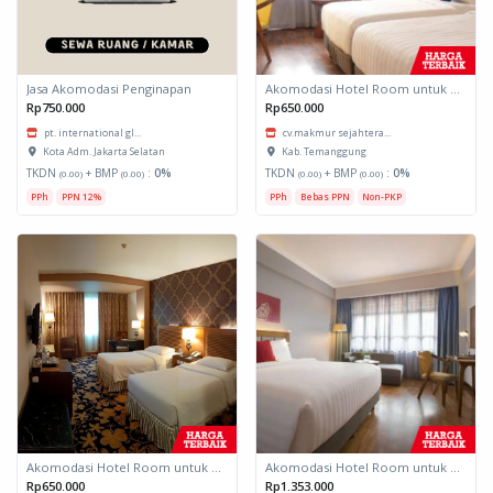
Jasa Akomodasi Penginapan
Akomodasi Hotel Room untuk daerah Padang, Sumatera Barat
Rp750.000
Rp650.000
pt. international gl...
cv.makmur sejahtera...
Kota Adm. Jakarta Selatan
Kab. Temanggung
TKDN
+ BMP
:
0%
TKDN
+ BMP
:
0%
(0.00)
(0.00)
(0.00)
(0.00)
PPh
PPN 12%
PPh
Bebas PPN
Non-PKP
Akomodasi Hotel Room untuk daerah Padang, Sumatera Barat
Akomodasi Hotel Room untuk daerah Padang, Sumatera Barat
Rp650.000
Rp1.353.000