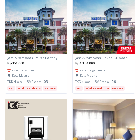
Jasa Akomodasi Paket Halfday Hotel Kota Malang
Jasa Akomodasi Paket Fullboard Twin share Hotel Kota Malang
Rp350.000
Rp1.150.000
cv. ollino garden ho...
cv. ollino garden ho...
Kota Malang
Kota Malang
TKDN
+ BMP
:
0%
TKDN
+ BMP
:
0%
(0.00)
(0.00)
(0.00)
(0.00)
PPh
Pajak Daerah 10%
Non-PKP
PPh
Pajak Daerah 10%
Non-PKP