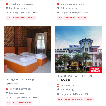
cv.makmur sejahtera...
cv.makmur sejahtera...
Kab. Temanggung
Kab. Temanggung
TKDN
+ BMP
:
0%
TKDN
+ BMP
:
0%
(0.00)
(0.00)
(0.00)
(0.00)
PPh
Bebas PPN
Non-PKP
PPh
Bebas PPN
Non-PKP
Sisa 1
JASA AKOMODASI PAKET MEETING FULLDAY HOTEL KOTA MALANG
cottage untuk 1 orang
Rp425.000
Rp400.000
cv. ollino garden ho...
pt. global dharma as...
Kota Malang
Kab. Wonosobo
TKDN
+ BMP
:
0%
(0.00)
(0.00)
TKDN
+ BMP
:
0%
(0.00)
(0.00)
PPh
Pajak Daerah 10%
Non-PKP
PPh
Pajak Daerah 10%