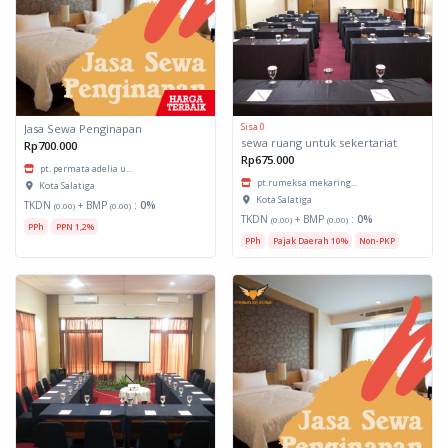
Sisa 0
Jasa Sewa Penginapan
sewa ruang untuk sekertariat
Rp700.000
Rp675.000
pt. permata adelia u...
pt.rumeksa mekaring...
Kota Salatiga
Kota Salatiga
TKDN
+ BMP
:
0%
(0.00)
(0.00)
TKDN
+ BMP
:
0%
(0.00)
(0.00)
PPh
PPN 1,2%
PPh
Pajak Daerah 10%
Non-PKP