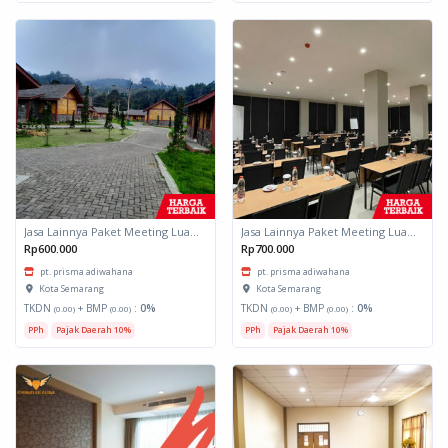
Jasa Lainnya Paket Meeting Luar Kota Hari Bumi 2
Jasa Lainnya Paket Meeting Luar Kota Hari Bumi 1
Rp600.000
Rp700.000
pt. prisma adiwahana
pt. prisma adiwahana
Kota Semarang
Kota Semarang
TKDN
+ BMP
:
0%
TKDN
+ BMP
:
0%
(0.00)
(0.00)
(0.00)
(0.00)
PPh
Pajak Daerah 10%
PPh
Pajak Daerah 10%