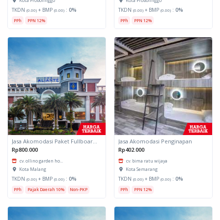
Kota Probolinggo
Kota Probolinggo
TKDN
+ BMP
:
0%
TKDN
+ BMP
:
0%
(0.00)
(0.00)
(0.00)
(0.00)
PPh
PPN 12%
PPh
PPN 12%
Jasa Akomodasi Paket Fullboard Twin Hotel Kota Malang
Jasa Akomodasi Penginapan
Rp800.000
Rp402.000
cv. ollino garden ho...
cv. bima ratu wijaya
Kota Malang
Kota Semarang
TKDN
+ BMP
:
0%
TKDN
+ BMP
:
0%
(0.00)
(0.00)
(0.00)
(0.00)
PPh
Pajak Daerah 10%
Non-PKP
PPh
PPN 12%