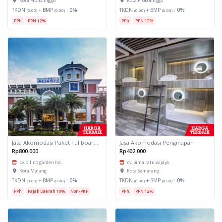
Kota Probolinggo
Kota Probolinggo
TKDN
+ BMP
:
0%
TKDN
+ BMP
:
0%
(0.00)
(0.00)
(0.00)
(0.00)
PPh
PPN 12%
PPh
PPN 12%
Jasa Akomodasi Paket Fullboard Twin Hotel Kota Malang
Jasa Akomodasi Penginapan
Rp800.000
Rp402.000
cv. ollino garden ho...
cv. bima ratu wijaya
Kota Malang
Kota Semarang
TKDN
+ BMP
:
0%
TKDN
+ BMP
:
0%
(0.00)
(0.00)
(0.00)
(0.00)
PPh
Pajak Daerah 10%
Non-PKP
PPh
PPN 12%