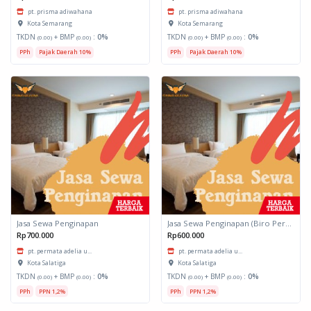
pt. prisma adiwahana
pt. prisma adiwahana
Kota Semarang
Kota Semarang
TKDN
+ BMP
:
0%
TKDN
+ BMP
:
0%
(0.00)
(0.00)
(0.00)
(0.00)
PPh
Pajak Daerah 10%
PPh
Pajak Daerah 10%
Jasa Sewa Penginapan
Jasa Sewa Penginapan (Biro Perjalanan)
Rp700.000
Rp600.000
pt. permata adelia u...
pt. permata adelia u...
Kota Salatiga
Kota Salatiga
TKDN
+ BMP
:
0%
TKDN
+ BMP
:
0%
(0.00)
(0.00)
(0.00)
(0.00)
PPh
PPN 1,2%
PPh
PPN 1,2%