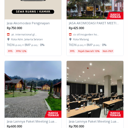
Jasa Akomodasi Penginapan
JASA AKOMODASI PAKET MEETING FULLDAY HOTEL KOTA MALANG
Rp750.000
Rp425.000
pt. international gl...
cv. ollino garden ho...
Kota Adm. Jakarta Selatan
Kota Malang
TKDN
+ BMP
:
0%
TKDN
+ BMP
:
0%
(0.00)
(0.00)
(0.00)
(0.00)
PPh
PPN 12%
PPh
Pajak Daerah 10%
Non-PKP
Jasa Lainnya Paket Meeting Luar Kota Hari Bumi 2
Jasa Lainnya Paket Meeting Luar Kota Hari Bumi 1
Rp600.000
Rp700.000