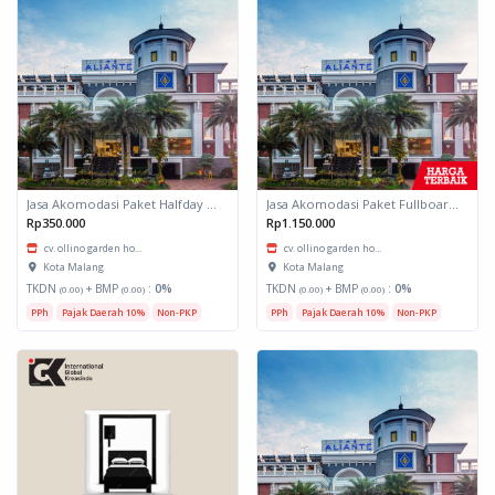
Jasa Akomodasi Paket Halfday Hotel Kota Malang
Jasa Akomodasi Paket Fullboard Twin share Hotel Kota Malang
Rp350.000
Rp1.150.000
cv. ollino garden ho...
cv. ollino garden ho...
Kota Malang
Kota Malang
TKDN
+ BMP
:
0%
TKDN
+ BMP
:
0%
(0.00)
(0.00)
(0.00)
(0.00)
PPh
Pajak Daerah 10%
Non-PKP
PPh
Pajak Daerah 10%
Non-PKP