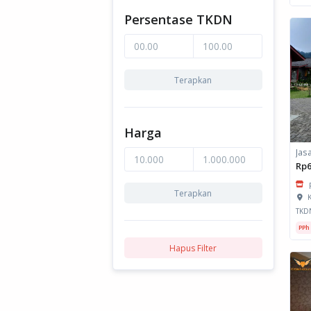
Persentase TKDN
Terapkan
Harga
Rp6
Terapkan
K
TKD
PPh
Hapus Filter