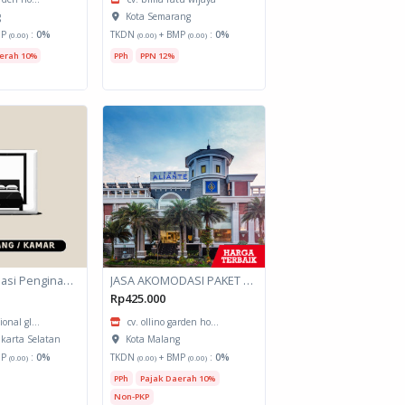
g
Kota Semarang
MP
:
0%
TKDN
+ BMP
:
0%
(0.00)
(0.00)
(0.00)
erah 10%
PPh
PPN 12%
Jasa Akomodasi Penginapan
JASA AKOMODASI PAKET MEETING FULLDAY HOTEL KOTA MALANG
Rp425.000
ional gl...
cv. ollino garden ho...
akarta Selatan
Kota Malang
MP
:
0%
TKDN
+ BMP
:
0%
(0.00)
(0.00)
(0.00)
PPh
Pajak Daerah 10%
Non-PKP