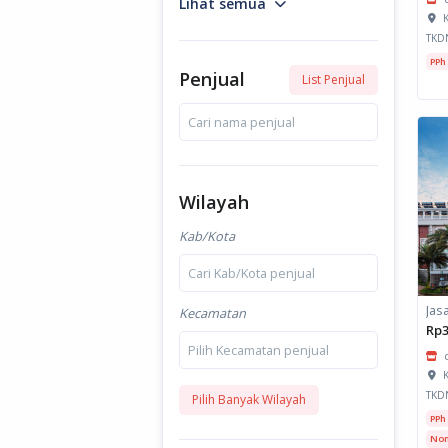
Lihat semua
K
TKD
PPh
Penjual
List Penjual
Cari nama penjual
Wilayah
Kab/Kota
Cari Kab/Kota penjual
Kecamatan
Rp3
Pilih Kecamatan penjual
K
TKD
Pilih Banyak Wilayah
PPh
Non