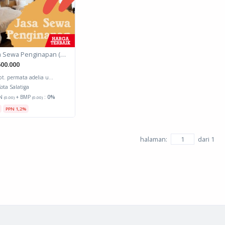
Jasa Sewa Penginapan (Biro Perjalanan)
00.000
pt. permata adelia u...
ota Salatiga
N
+ BMP
:
0%
(0.00)
(0.00)
PPN 1,2%
halaman:
dari
1