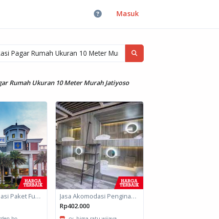
Masuk
agar Rumah Ukuran 10 Meter Murah Jatiyoso
Jasa Akomodasi Paket Fullboard Twin Hotel Kota Malang
Jasa Akomodasi Penginapan
Rp402.000
arden ho...
cv. bima ratu wijaya