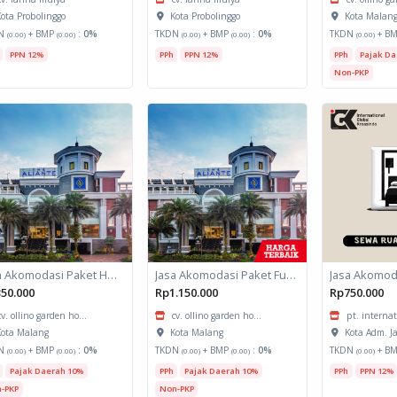
ota Probolinggo
Kota Probolinggo
Kota Malan
N
+ BMP
:
0%
TKDN
+ BMP
:
0%
TKDN
+ B
(0.00)
(0.00)
(0.00)
(0.00)
(0.00)
PPN 12%
PPh
PPN 12%
PPh
Pajak Da
Non-PKP
Jasa Akomodasi Paket Halfday Hotel Kota Malang
Jasa Akomodasi Paket Fullboard Twin share Hotel Kota Malang
50.000
Rp1.150.000
Rp750.000
cv. ollino garden ho...
cv. ollino garden ho...
pt. internat
ota Malang
Kota Malang
Kota Adm. J
N
+ BMP
:
0%
TKDN
+ BMP
:
0%
TKDN
+ B
(0.00)
(0.00)
(0.00)
(0.00)
(0.00)
Pajak Daerah 10%
PPh
Pajak Daerah 10%
PPh
PPN 12%
-PKP
Non-PKP