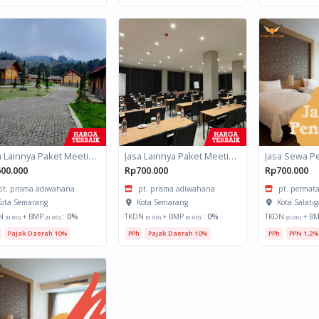
Jasa Lainnya Paket Meeting Luar Kota Hari Bumi 2
Jasa Lainnya Paket Meeting Luar Kota Hari Bumi 1
Jasa Sewa P
00.000
Rp700.000
Rp700.000
pt. prisma adiwahana
pt. prisma adiwahana
pt. permata
ota Semarang
Kota Semarang
Kota Salatig
N
+ BMP
:
0%
TKDN
+ BMP
:
0%
TKDN
+ B
(0.00)
(0.00)
(0.00)
(0.00)
(0.00)
Pajak Daerah 10%
PPh
Pajak Daerah 10%
PPh
PPN 1,2%