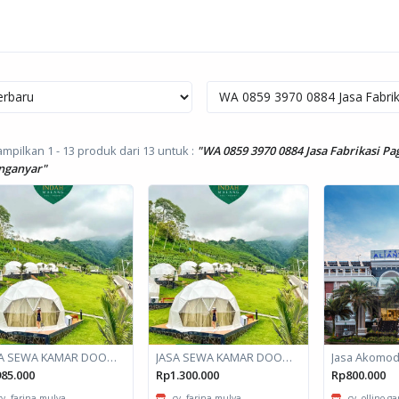
mpilkan 1 - 13 produk dari 13
untuk :
"WA 0859 3970 0884 Jasa Fabrikasi P
nganyar"
JASA SEWA KAMAR DOOM / GLAMPING kapasitas 2 orang
JASA SEWA KAMAR DOOM / GLAMPING kapasitas 6 orang
85.000
Rp1.300.000
Rp800.000
cv. farina mulya
cv. farina mulya
cv. ollino g