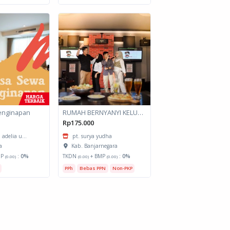
enginapan
RUMAH BERNYANYI KELUARGA
Rp175.000
 adelia u...
pt. surya yudha
a
Kab. Banjarnegara
MP
:
0%
TKDN
+ BMP
:
0%
(0.00)
(0.00)
(0.00)
PPh
Bebas PPN
Non-PKP