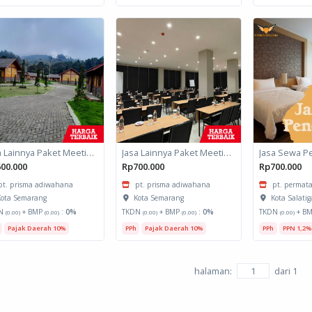
Jasa Lainnya Paket Meeting Luar Kota Hari Bumi 2
Jasa Lainnya Paket Meeting Luar Kota Hari Bumi 1
Jasa Sewa P
00.000
Rp700.000
Rp700.000
pt. prisma adiwahana
pt. prisma adiwahana
pt. permata
ota Semarang
Kota Semarang
Kota Salatig
N
+ BMP
:
0%
TKDN
+ BMP
:
0%
TKDN
+ B
(0.00)
(0.00)
(0.00)
(0.00)
(0.00)
Pajak Daerah 10%
PPh
Pajak Daerah 10%
PPh
PPN 1,2%
halaman:
dari
1