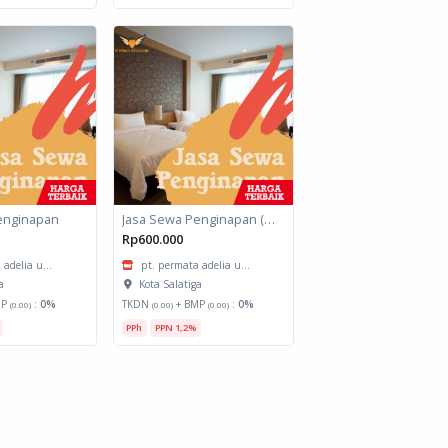
enginapan
Jasa Sewa Penginapan (Biro Perjalanan)
Rp600.000
 adelia u...
pt. permata adelia u...
a
Kota Salatiga
MP
:
0%
TKDN
+ BMP
:
0%
(0.00)
(0.00)
(0.00)
PPh
PPN 1,2%