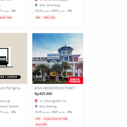
g
Kota Semarang
MP
:
0%
TKDN
+ BMP
:
0%
(0.00)
(0.00)
(0.00)
erah 10%
PPh
PPN 12%
Jasa Akomodasi Penginapan
JASA AKOMODASI PAKET MEETING FULLDAY HOTEL KOTA MALANG
Rp425.000
ional gl...
cv. ollino garden ho...
akarta Selatan
Kota Malang
MP
:
0%
TKDN
+ BMP
:
0%
(0.00)
(0.00)
(0.00)
PPh
Pajak Daerah 10%
Non-PKP