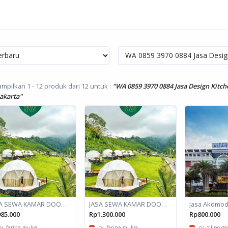
mpilkan 1 - 12 produk dari 12
untuk :
"WA 0859 3970 0884 Jasa Design Kitc
akarta"
JASA SEWA KAMAR DOOM / GLAMPING kapasitas 2 orang
JASA SEWA KAMAR DOOM / GLAMPING kapasitas 6 orang
85.000
Rp1.300.000
Rp800.000
cv. farina mulya
cv. farina mulya
cv. ollino g