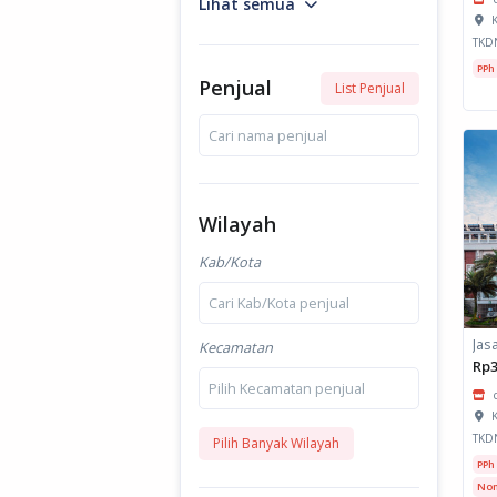
Lihat semua
K
TKD
PPh
Penjual
List Penjual
Cari nama penjual
Wilayah
Kab/Kota
Cari Kab/Kota penjual
Kecamatan
Rp3
Pilih Kecamatan penjual
K
TKD
Pilih Banyak Wilayah
PPh
Non