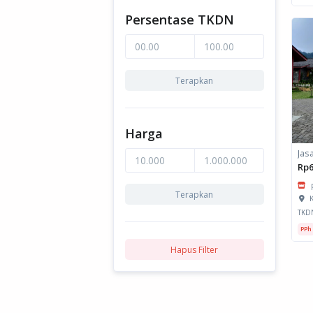
Persentase TKDN
Terapkan
Harga
Rp6
Terapkan
K
TKD
PPh
Hapus Filter