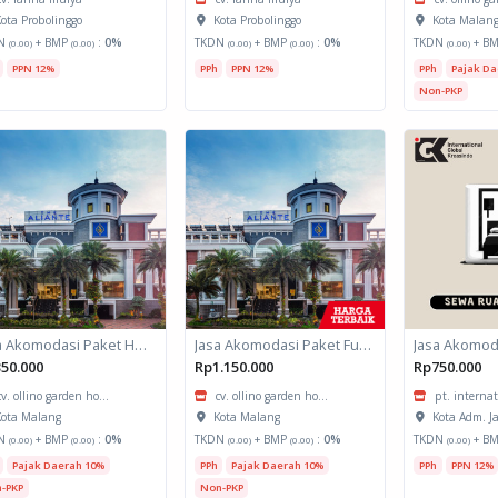
ota Probolinggo
Kota Probolinggo
Kota Malan
N
+ BMP
:
0%
TKDN
+ BMP
:
0%
TKDN
+ B
(0.00)
(0.00)
(0.00)
(0.00)
(0.00)
PPN 12%
PPh
PPN 12%
PPh
Pajak Da
Non-PKP
Jasa Akomodasi Paket Halfday Hotel Kota Malang
Jasa Akomodasi Paket Fullboard Twin share Hotel Kota Malang
50.000
Rp1.150.000
Rp750.000
cv. ollino garden ho...
cv. ollino garden ho...
pt. internat
ota Malang
Kota Malang
Kota Adm. J
N
+ BMP
:
0%
TKDN
+ BMP
:
0%
TKDN
+ B
(0.00)
(0.00)
(0.00)
(0.00)
(0.00)
Pajak Daerah 10%
PPh
Pajak Daerah 10%
PPh
PPN 12%
-PKP
Non-PKP