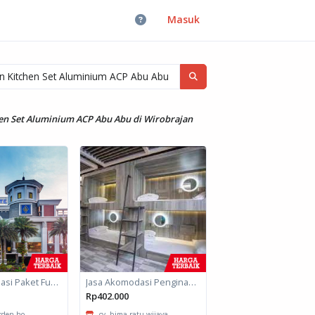
Masuk
hen Set Aluminium ACP Abu Abu di Wirobrajan
Jasa Akomodasi Paket Fullboard Twin Hotel Kota Malang
Jasa Akomodasi Penginapan
Rp402.000
arden ho...
cv. bima ratu wijaya