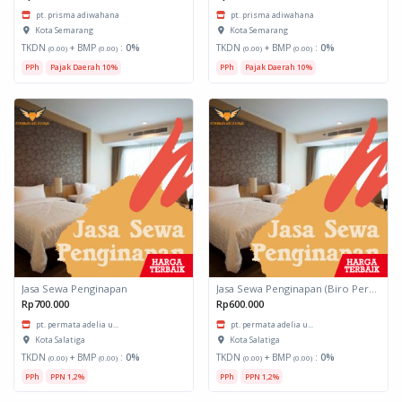
pt. prisma adiwahana
pt. prisma adiwahana
Kota Semarang
Kota Semarang
TKDN
+ BMP
:
0%
TKDN
+ BMP
:
0%
(0.00)
(0.00)
(0.00)
(0.00)
PPh
Pajak Daerah 10%
PPh
Pajak Daerah 10%
Jasa Sewa Penginapan
Jasa Sewa Penginapan (Biro Perjalanan)
Rp700.000
Rp600.000
pt. permata adelia u...
pt. permata adelia u...
Kota Salatiga
Kota Salatiga
TKDN
+ BMP
:
0%
TKDN
+ BMP
:
0%
(0.00)
(0.00)
(0.00)
(0.00)
PPh
PPN 1,2%
PPh
PPN 1,2%