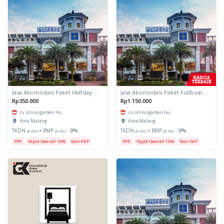
Jasa Akomodasi Paket Halfday Hotel Kota Malang
Jasa Akomodasi Paket Fullboard Twin share Hotel Kota Malang
Rp350.000
Rp1.150.000
cv. ollino garden ho...
cv. ollino garden ho...
Kota Malang
Kota Malang
TKDN
+ BMP
:
0%
TKDN
+ BMP
:
0%
(0.00)
(0.00)
(0.00)
(0.00)
PPh
Pajak Daerah 10%
Non-PKP
PPh
Pajak Daerah 10%
Non-PKP