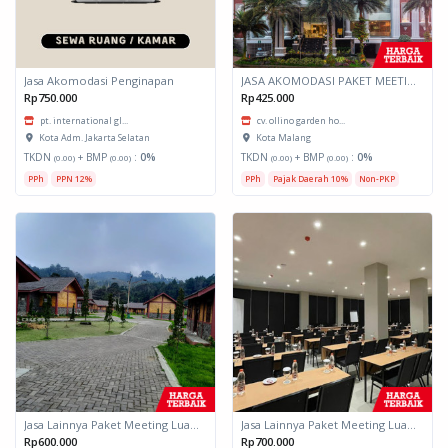
Jasa Akomodasi Penginapan
JASA AKOMODASI PAKET MEETING FULLDAY HOTEL KOTA MALANG
Rp750.000
Rp425.000
pt. international gl...
cv. ollino garden ho...
Kota Adm. Jakarta Selatan
Kota Malang
TKDN
+ BMP
:
0%
TKDN
+ BMP
:
0%
(0.00)
(0.00)
(0.00)
(0.00)
PPh
PPN 12%
PPh
Pajak Daerah 10%
Non-PKP
Jasa Lainnya Paket Meeting Luar Kota Hari Bumi 2
Jasa Lainnya Paket Meeting Luar Kota Hari Bumi 1
Rp600.000
Rp700.000