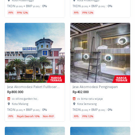
Kota Probolinggo
Kota Probolinggo
TKDN
+ BMP
:
0%
TKDN
+ BMP
:
0%
(0.00)
(0.00)
(0.00)
(0.00)
PPh
PPN 12%
PPh
PPN 12%
Jasa Akomodasi Paket Fullboard Twin Hotel Kota Malang
Jasa Akomodasi Penginapan
Rp800.000
Rp402.000
cv. ollino garden ho...
cv. bima ratu wijaya
Kota Malang
Kota Semarang
TKDN
+ BMP
:
0%
TKDN
+ BMP
:
0%
(0.00)
(0.00)
(0.00)
(0.00)
PPh
Pajak Daerah 10%
Non-PKP
PPh
PPN 12%