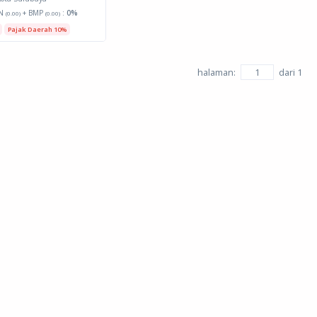
N
+ BMP
:
0%
(0.00)
(0.00)
Pajak Daerah 10%
halaman:
dari
1