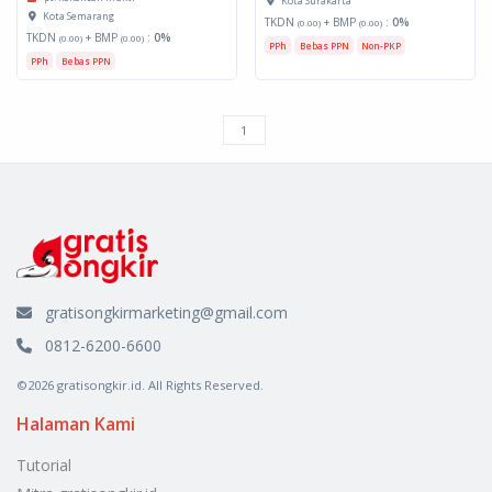
Kota Surakarta
Kota Semarang
TKDN
+ BMP
:
0%
(0.00)
(0.00)
TKDN
+ BMP
:
0%
(0.00)
(0.00)
PPh
Bebas PPN
Non-PKP
PPh
Bebas PPN
gratisongkirmarketing@gmail.com
0812-6200-6600
©2026 gratisongkir.id. All Rights Reserved.
Halaman Kami
Tutorial