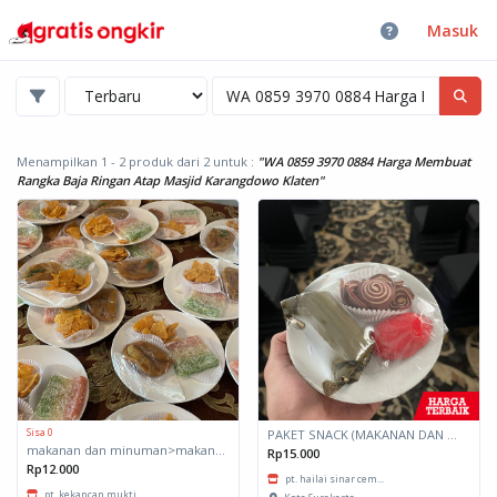
Masuk
Menampilkan 1 - 2 produk dari 2
untuk :
"WA 0859 3970 0884 Harga Membuat
Rangka Baja Ringan Atap Masjid Karangdowo Klaten"
Sisa 0
PAKET SNACK (MAKANAN DAN MINUMAN RINGAN)
makanan dan minuman>makanan ringan>snack
Rp15.000
Rp12.000
pt. hailai sinar cem...
pt. kekancan mukti