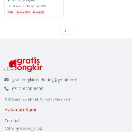
Kab. Banjarnegara
TKDN
+ BMP
:
0%
(0.00)
(0.00)
PPh
Bebas PPN
Non-PKP
gratisongkirmarketing@gmail.com
0812-6200-6600
©2026 gratisongkir.id. All Rights Reserved.
Halaman Kami
Tutorial
Mitra gratisongkir.id