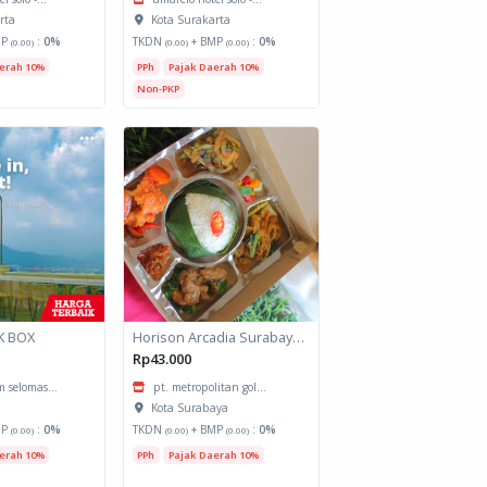
rta
Kota Surakarta
MP
:
0%
TKDN
+ BMP
:
0%
(0.00)
(0.00)
(0.00)
erah 10%
PPh
Pajak Daerah 10%
Non-PKP
K BOX
Horison Arcadia Surabaya - Meals Box 3
Rp43.000
 selomas...
pt. metropolitan gol...
Kota Surabaya
MP
:
0%
TKDN
+ BMP
:
0%
(0.00)
(0.00)
(0.00)
erah 10%
PPh
Pajak Daerah 10%