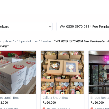
mpilkan 1 - 14 produk dari 14
untuk :
"WA 0859 3970 0884 Fee Pembuatan 
rang"
et Lunch Box
Callula Snack Box
8.000
Rp20.000
Rp20.000
pt. h-h perdana
ud. callula cake & c...
amarelo hotel