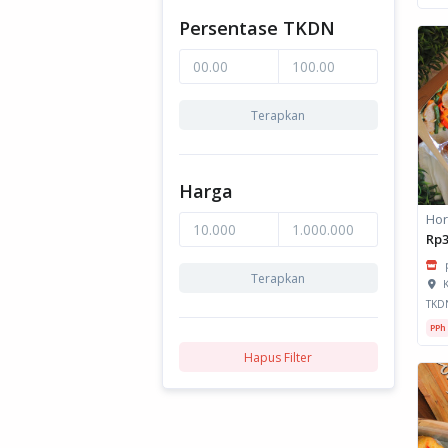
Persentase TKDN
Terapkan
Harga
Rp3
Terapkan
K
TKD
PPh
Hapus Filter