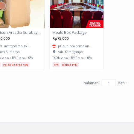
Horison Arcadia Surabaya - Snack Box 1
Meals Box Package
0.000
Rp75.000
pt. metropolitan gol...
pt. sunindo primalan...
ota Surabaya
Kab. Karanganyar
N
+ BMP
:
0%
TKDN
+ BMP
:
0%
(0.00)
(0.00)
(0.00)
(0.00)
Pajak Daerah 10%
PPh
Bebas PPN
halaman:
dari
1