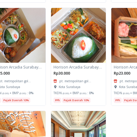
Horison Arcadia Surabaya - Meals Box 2
Horison Arcadia Surabaya - Meals Box 1
5.000
Rp30.000
Rp23.000
pt. metropolitan gol...
pt. metropolitan gol...
pt. metropol
ota Surabaya
Kota Surabaya
Kota Surab
N
+ BMP
:
0%
TKDN
+ BMP
:
0%
TKDN
+ B
(0.00)
(0.00)
(0.00)
(0.00)
(0.00)
Pajak Daerah 10%
PPh
Pajak Daerah 10%
PPh
Pajak Da