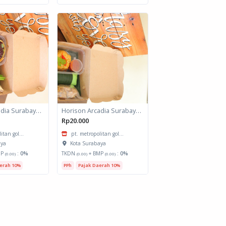
Horison Arcadia Surabaya - Snack Box 2
Horison Arcadia Surabaya - Snack Box 1
Rp20.000
itan gol...
pt. metropolitan gol...
aya
Kota Surabaya
MP
:
0%
TKDN
+ BMP
:
0%
(0.00)
(0.00)
(0.00)
erah 10%
PPh
Pajak Daerah 10%