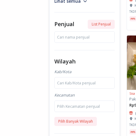
Lihat semua
K
TKD
PPh
Penjual
List Penjual
Cari nama penjual
Wilayah
Kab/Kota
Cari Kab/Kota penjual
Sisa
Kecamatan
Rp9
Pilih Kecamatan penjual
K
Pilih Banyak Wilayah
TKD
PPh