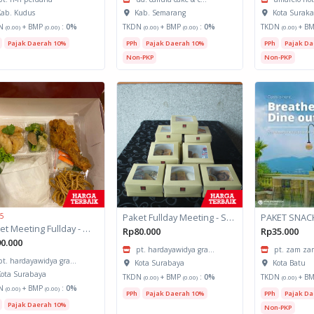
ab. Kudus
Kab. Semarang
Kota Suraka
N
+ BMP
:
0%
TKDN
+ BMP
:
0%
TKDN
+ B
(0.00)
(0.00)
(0.00)
(0.00)
(0.00)
Pajak Daerah 10%
PPh
Pajak Daerah 10%
PPh
Pajak Da
Non-PKP
Non-PKP
 5
Paket Fullday Meeting - Snack Box
PAKET SNAC
Paket Meeting Fullday - Meal Box
Rp80.000
Rp35.000
0.000
pt. hardayawidya gra...
pt. zam zam
pt. hardayawidya gra...
Kota Surabaya
Kota Batu
ota Surabaya
TKDN
+ BMP
:
0%
TKDN
+ B
(0.00)
(0.00)
(0.00)
N
+ BMP
:
0%
(0.00)
(0.00)
PPh
Pajak Daerah 10%
PPh
Pajak Da
Pajak Daerah 10%
Non-PKP