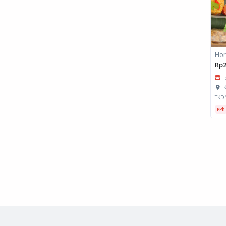
Rp2
K
TKD
PPh